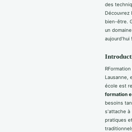
des techniq
Découvrez l
bien-être. 
un domaine 
aujourd'hui 
Introduc
RFormation
Lausanne, e
école est r
formation 
besoins tan
s'attache à
pratiques e
traditionne