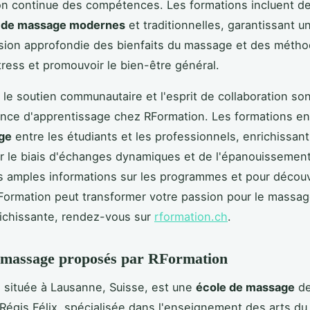
ion continue des compétences. Les formations incluent d
 de massage modernes
et traditionnelles, garantissant u
ion approfondie des bienfaits du massage et des métho
stress et promouvoir le bien-être général.
 le soutien communautaire et l'esprit de collaboration so
ence d'apprentissage chez RFormation. Les formations e
ge
entre les étudiants et les professionnels, enrichissant
r le biais d'échanges dynamiques et de l'épanouissemen
s amples informations sur les programmes et pour découv
ormation peut transformer votre passion pour le massa
richissante, rendez-vous sur
rformation.ch
.
 massage proposés par RFormation
 située à Lausanne, Suisse, est une
école de massage
de
Régis Félix, spécialisée dans l'enseignement des arts du