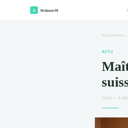
Accueil
›
Actu
ACTU
Maît
suis
Clara — 3 dé