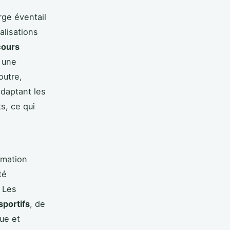
rge éventail
alisations
cours
 une
outre,
daptant les
s, ce qui
rmation
té
. Les
portifs
, de
que et