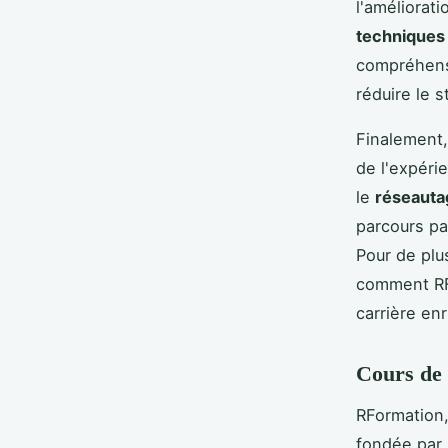
l'améliorat
techniques
compréhens
réduire le 
Finalement,
de l'expéri
le
réseauta
parcours pa
Pour de plu
comment RF
carrière en
Cours de
RFormation,
fondée par 