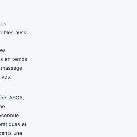
les,
nibles aussi
des
ts en temps
au massage
ives.
réés ASCA,
che
reconnue
ratiques et
ipants une