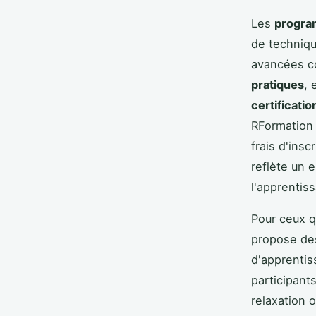
Les
progra
de techniqu
avancées c
pratiques
, 
certificati
RFormation 
frais d'insc
reflète un e
l'apprentis
Pour ceux q
propose d
d'apprentis
participant
relaxation o