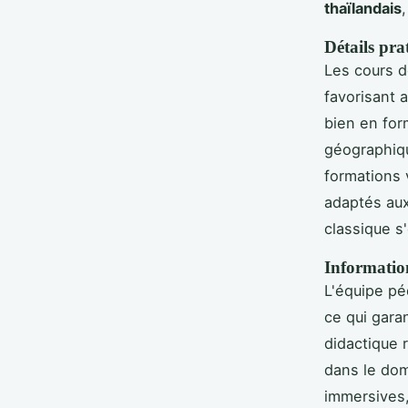
thaïlandais
Détails pra
Les cours d
favorisant ai
bien en for
géographiqu
formations 
adaptés aux
classique s
Information
L'équipe p
ce qui gara
didactique 
dans le dom
immersives