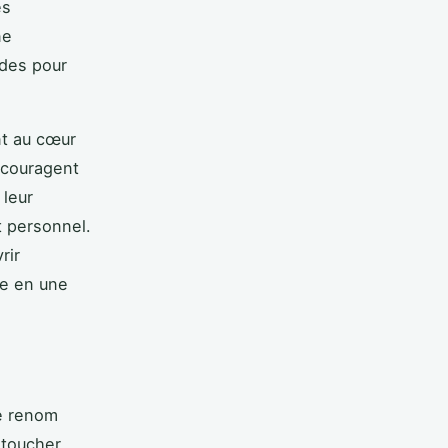
es
ne
des pour
nt au cœur
ncouragent
 leur
t personnel.
rir
ge en une
 renom
 toucher.