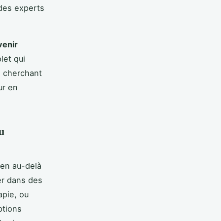
 des experts
venir
let qui
s cherchant
ur en
u
ien au-delà
er dans des
apie, ou
ptions