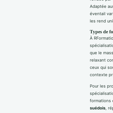
Adaptée aus
éventail va
les rend un
Types de f
À RFormatio
spécialisat
que le mass
relaxant co
ceux qui so
contexte pr
Pour les pr
spécialisat
formations 
suédois
, r