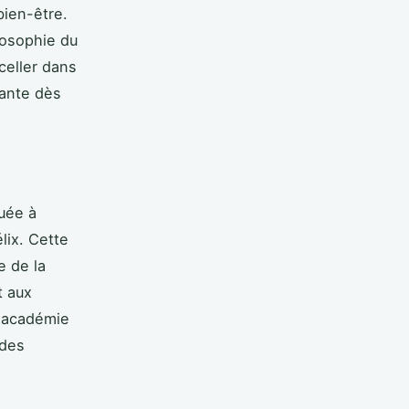
bien-être.
losophie du
celler dans
sante dès
uée à
lix. Cette
e de la
t aux
L'académie
 des