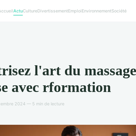
Accueil
Actu
Culture
Divertissement
Emploi
Environnement
Société
risez l'art du massage
se avec rformation
cembre 2024 — 5 min de lecture