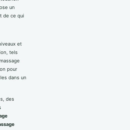
pose un
t de ce qui
niveaux et
on, tels
n massage
ion pour
ales dans un
s, des
s
age
ssage