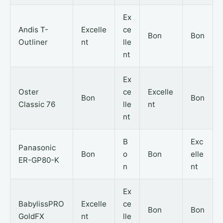
Ex
Andis T-
Excelle
ce
Bon
Bon
Outliner
nt
lle
nt
Ex
Oster
ce
Excelle
Bon
Bon
Classic 76
lle
nt
nt
B
Exc
Panasonic
Bon
o
Bon
elle
ER-GP80-K
n
nt
Ex
BabylissPRO
Excelle
ce
Bon
Bon
GoldFX
nt
lle