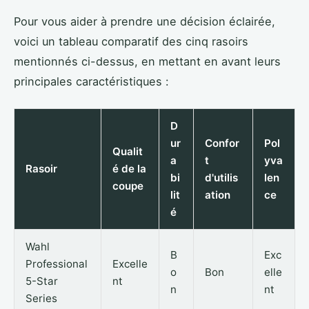
Pour vous aider à prendre une décision éclairée,
voici un tableau comparatif des cinq rasoirs
mentionnés ci-dessus, en mettant en avant leurs
principales caractéristiques :
D
ur
Confor
Pol
Qualit
a
t
yva
Rasoir
é de la
bi
d'utilis
len
coupe
lit
ation
ce
é
Wahl
B
Exc
Professional
Excelle
o
Bon
elle
5-Star
nt
n
nt
Series