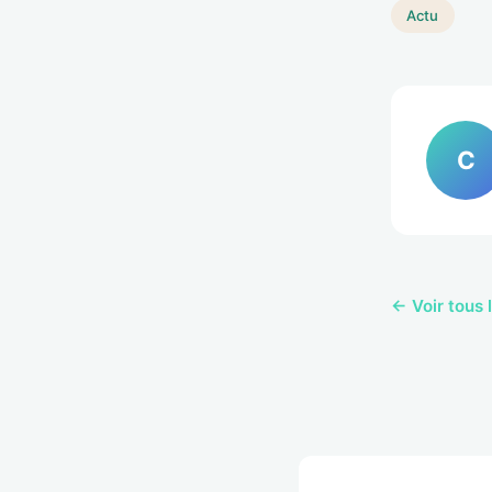
Actu
C
← Voir tous 