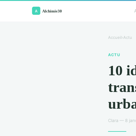
Accueil
›
Actu
ACTU
10 i
tran
urba
Clara — 8 jan