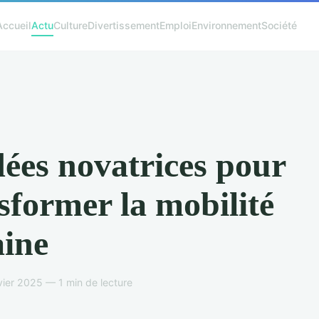
Accueil
Actu
Culture
Divertissement
Emploi
Environnement
Société
dées novatrices pour
sformer la mobilité
ine
vier 2025 — 1 min de lecture