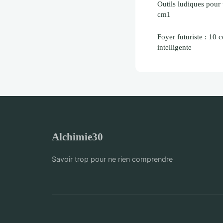
Outils ludiques pour 
cm1
Foyer futuriste : 10 
intelligente
Alchimie30
Savoir trop pour ne rien comprendre