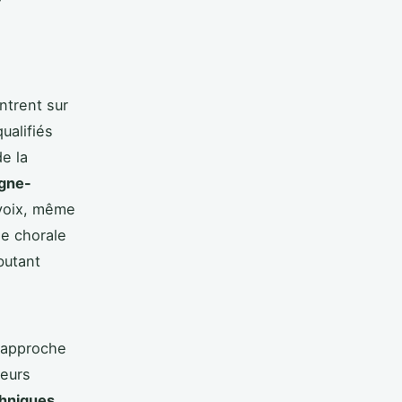
trent sur
ualifiés
e la
ogne-
 voix, même
ne chorale
butant
 approche
leurs
hniques