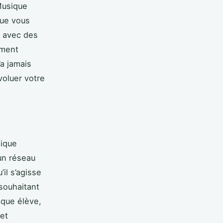
Musique
Que vous
, avec des
ement
’a jamais
oluer votre
sique
un réseau
il s’agisse
souhaitant
aque élève,
 et