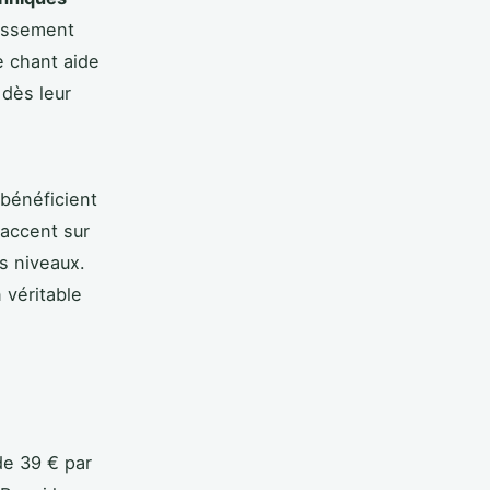
uissement
e chant aide
 dès leur
 bénéficient
'accent sur
ts niveaux.
 véritable
de 39 € par