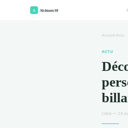
Accueil
›
Actu
ACTU
Déco
pers
bill
Clara — 24 av