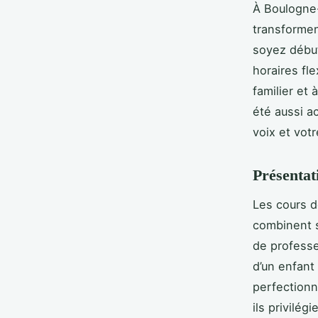
À Boulogne-
transformen
soyez début
horaires fl
familier et 
été aussi a
voix et vot
Présentat
Les cours d
combinent s
de professeu
d’un enfant
perfectionn
ils privilé