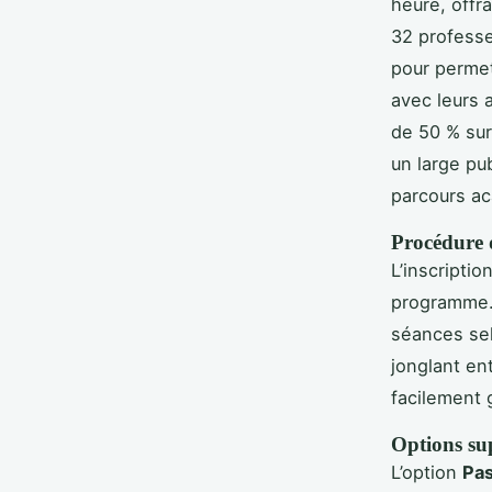
heure, offr
32 profess
pour permet
avec leurs 
de 50 % sur
un large pub
parcours ac
Procédure d
L’inscriptio
programme
séances sel
jonglant en
facilement 
Options su
L’option
Pas