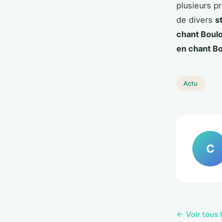
plusieurs p
de divers
s
chant Boulo
en chant Bo
Actu
C
← Voir tous 