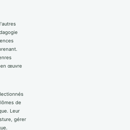
d'autres
édagogie
gences
prenant.
genres
s en œuvre
électionnés
iplômes de
que. Leur
sture, gérer
que.