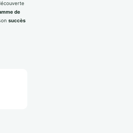
 découverte
amme de
 son
succès