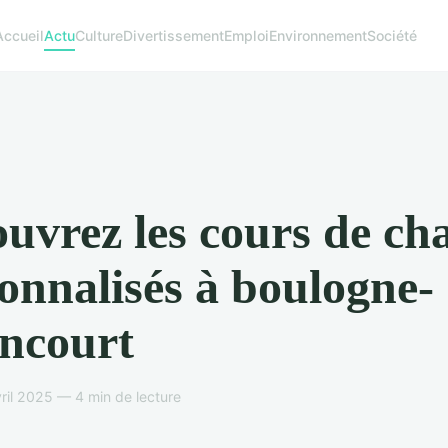
Accueil
Actu
Culture
Divertissement
Emploi
Environnement
Société
uvrez les cours de ch
onnalisés à boulogne-
ancourt
ril 2025 — 4 min de lecture