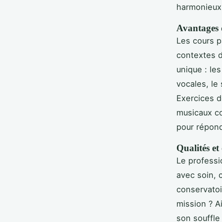
harmonieux
Avantages d
Les cours pa
contextes d
unique : le
vocales, le
Exercices d
musicaux co
pour répond
Qualités et
Le professi
avec soin, 
conservatoi
mission ? A
son souffle