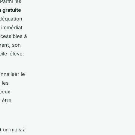
Parmi les
 gratuite
adéquation
t immédiat
ccessibles à
gnant, son
cile-élève.
nnaliser le
 les
 ceux
 être
t un mois à