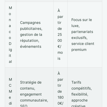
M
À
o
par
n
Focus sur le
Campagnes
tir
a
luxe,
publicitaires,
de
c
partenariats
gestion de la
25
o
exclusifs,
réputation,
00
D
service client
événements
€/
ig
premium
mo
it
is
al
À
M
par
Stratégie de
Tarifs
C
tir
contenu,
compétitifs,
M
de
engagement
flexibilité,
e
180
communautaire,
approche
di
0€/
SEO
créative