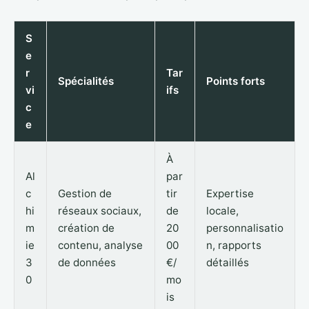
S
e
r
Tar
Spécialités
Points forts
vi
ifs
c
e
À
Al
par
c
Gestion de
tir
Expertise
hi
réseaux sociaux,
de
locale,
m
création de
20
personnalisatio
ie
contenu, analyse
00
n, rapports
3
de données
€/
détaillés
0
mo
is