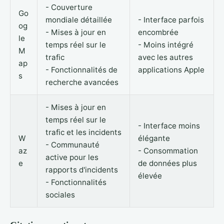
- Couverture
Go
mondiale détaillée
- Interface parfois
og
- Mises à jour en
encombrée
le
temps réel sur le
- Moins intégré
M
trafic
avec les autres
ap
- Fonctionnalités de
applications Apple
s
recherche avancées
- Mises à jour en
temps réel sur le
- Interface moins
trafic et les incidents
W
élégante
- Communauté
az
- Consommation
active pour les
e
de données plus
rapports d'incidents
élevée
- Fonctionnalités
sociales