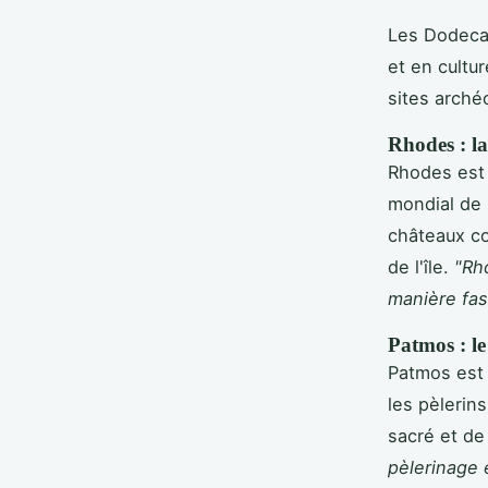
Les Dodecan
et en cultu
sites arché
Rhodes : la 
Rhodes est 
mondial de 
châteaux co
de l'île.
"Rh
manière fas
Patmos : l
Patmos est 
les pèlerin
sacré et de
pèlerinage e