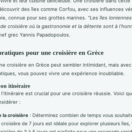
vivre et leur cuisine délicieuse. Une croisière dans cette
écouvrir des îles comme Corfou, avec ses influences vé
ie, connue pour ses grottes marines.
"Les îles Ioniennes
de croisière où la gastronomie et la détente sont à l'hon
chef grec Yannis Papadopoulos.
pratiques pour une croisière en Grèce
ne croisière en Grèce peut sembler intimidant, mais ave
atiques, vous pouvez vivre une expérience inoubliable.
bon itinéraire
l'itinéraire est crucial pour une croisière réussie. Voici q
nsidérer :
 la croisière
: Déterminez combien de temps vous souhait
croisière de 7 jours est idéale pour explorer plusieurs îles,
roisière de 3 à 5 jours est parfaite pour une escapade rapid