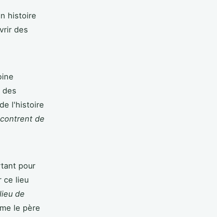
n histoire
vrir des
oine
r des
e l'histoire
ncontrent de
tant pour
 ce lieu
lieu de
irme le père