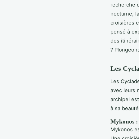
recherche d
nocturne, l
croisières 
pensé à exp
des itinéra
? Plongeons
Les Cycla
Les Cyclade
avec leurs 
archipel est
à sa beauté
Mykonos : l
Mykonos es
Une croisi