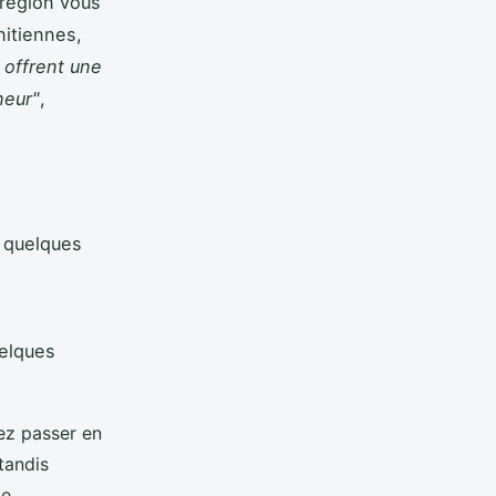
 région vous
nitiennes,
 offrent une
neur"
,
c quelques
uelques
ez passer en
 tandis
e.