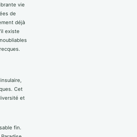
ibrante vie
dées de
lement déjà
il existe
inoubliables
recques.
nsulaire,
iques. Cet
iversité et
able fin.
 Paradise