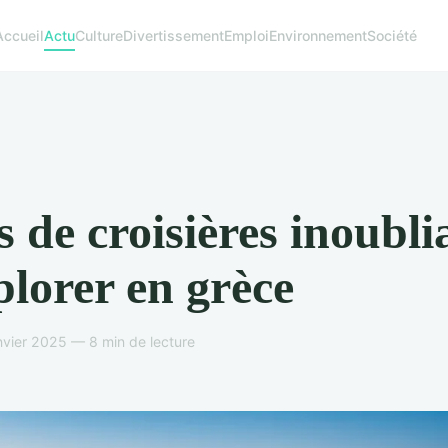
Accueil
Actu
Culture
Divertissement
Emploi
Environnement
Société
s de croisières inoubli
plorer en grèce
nvier 2025 — 8 min de lecture