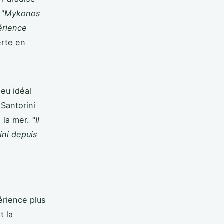
.
"Mykonos
érience
erte en
ieu idéal
Santorini
s la mer.
"Il
ini depuis
érience plus
t la