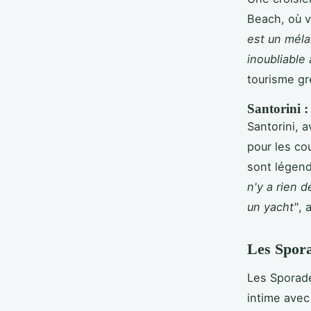
Beach, où v
est un méla
inoubliable 
tourisme gr
Santorini :
Santorini, a
pour les co
sont légend
n'y a rien 
un yacht"
, 
Les Spora
Les Sporade
intime avec