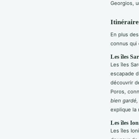
Georgios, 
Itinérair
En plus des 
connus qui 
Les îles Sa
Les îles Sa
escapade de
découvrir d
Poros, conn
bien gardé,
explique la 
Les îles Io
Les îles Io