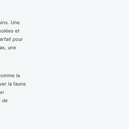
pins. Une
solées et
rfait pour
tas, une
 comme la
ver la faune
un
n de