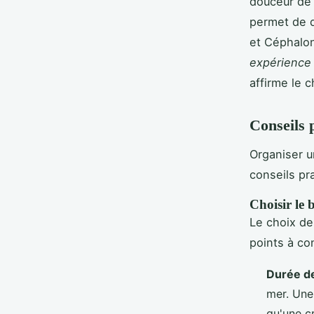
douceur de 
permet de d
et Céphalon
expérience 
affirme le 
Conseils 
Organiser u
conseils pr
Choisir le 
Le choix de 
points à co
Durée de
mer. Une 
qu'une c