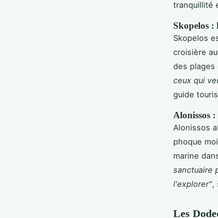
tranquillité
Skopelos : l
Skopelos es
croisière a
des plages 
ceux qui ve
guide touris
Alonissos :
Alonissos a
phoque moin
marine dans
sanctuaire p
l'explorer"
,
Les Dodec