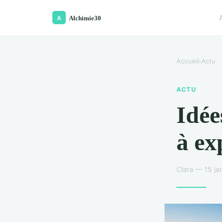
Accueil
›
Actu
ACTU
Idée
à ex
Clara — 15 ja