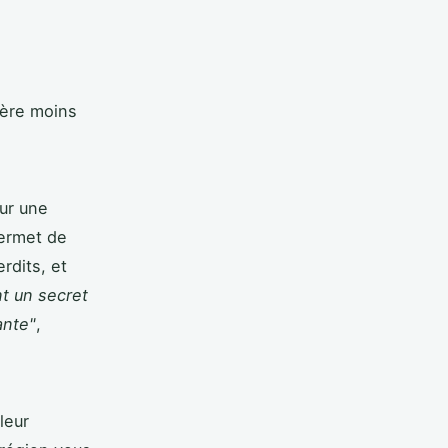
sière moins
our une
permet de
rdits, et
nt un secret
ante"
,
leur