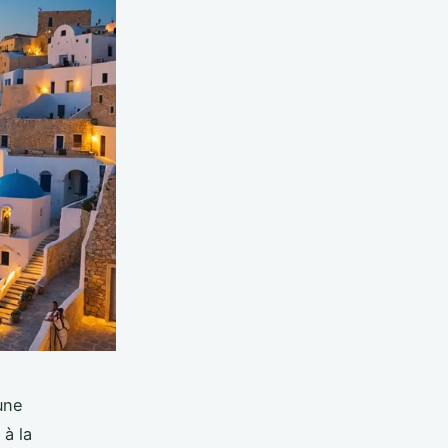
une
 à la