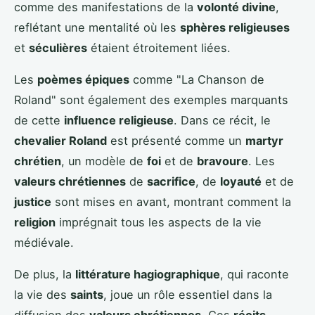
comme des manifestations de la
volonté divine
,
reflétant une mentalité où les
sphères religieuses
et
séculières
étaient étroitement liées.
Les
poèmes épiques
comme "La Chanson de
Roland" sont également des exemples marquants
de cette
influence religieuse
. Dans ce récit, le
chevalier Roland
est présenté comme un
martyr
chrétien
, un modèle de
foi
et de
bravoure
. Les
valeurs chrétiennes
de
sacrifice
, de
loyauté
et de
justice
sont mises en avant, montrant comment la
religion
imprégnait tous les aspects de la vie
médiévale.
De plus, la
littérature hagiographique
, qui raconte
la vie des
saints
, joue un rôle essentiel dans la
diffusion des
valeurs chrétiennes
. Ces
récits