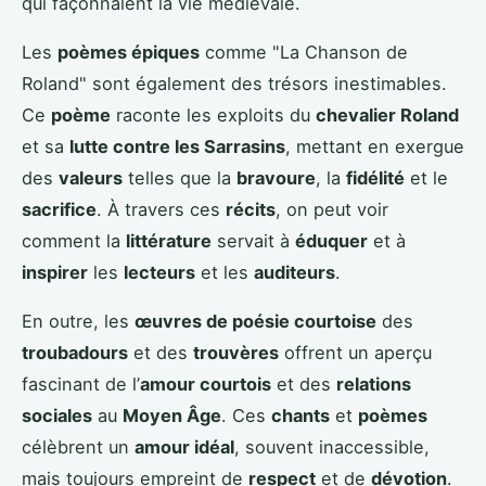
qui façonnaient la vie médiévale.
Les
poèmes épiques
comme "La Chanson de
Roland" sont également des trésors inestimables.
Ce
poème
raconte les exploits du
chevalier Roland
et sa
lutte contre les Sarrasins
, mettant en exergue
des
valeurs
telles que la
bravoure
, la
fidélité
et le
sacrifice
. À travers ces
récits
, on peut voir
comment la
littérature
servait à
éduquer
et à
inspirer
les
lecteurs
et les
auditeurs
.
En outre, les
œuvres de poésie courtoise
des
troubadours
et des
trouvères
offrent un aperçu
fascinant de l’
amour courtois
et des
relations
sociales
au
Moyen Âge
. Ces
chants
et
poèmes
célèbrent un
amour idéal
, souvent inaccessible,
mais toujours empreint de
respect
et de
dévotion
.