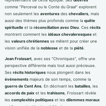
représentatifs de cette époque. Ses
œuvres
comme "Perceval ou le Conte du Graal" explorent
non seulement les
aventures
des
chevaliers
, mais
aussi des thèmes plus profonds comme la
quête
spirituelle
et la
réconciliation avec Dieu
. Ces
récits
montrent comment les
idéaux chevaleresques
et
les
valeurs chrétiennes
se mêlent pour créer une
vision unifiée de la
noblesse
et de la
piété
.
Jean Froissart
, avec ses "Chroniques", offre une
perspective différente mais tout aussi précieuse.
Ses
récits historiques
nous plongent dans les
événements
majeurs de son temps, comme la
guerre de Cent Ans
. En décrivant les
batailles
, les
accords de paix
et les
trahisons
, Froissart révèle
les
complexités politiques
et les
dilemmes moraux