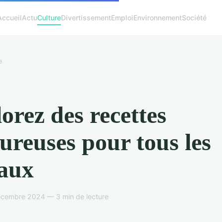
Accueil
Actu
Culture
Divertissement
Emploi
Environnement
Société
e
orez des recettes
ureuses pour tous les
aux
écembre 2024 — 3 min de lecture