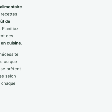
alimentaire
 recettes
ût de
 Planifiez
ent des
 en cuisine
.
 nécessite
ss ou que
 se prêtent
les selon
é chaque