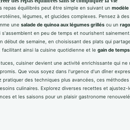
er des repas équilibrés sans se compliquer la vie
s repas équilibrés peut être simple en suivant un
modèle 
 protéines, légumes, et glucides complexes. Pensez à des
omme une
salade de quinoa aux légumes grillés
ou un
rago
ui s'assemblent en peu de temps et nourishent sainement.
n début de semaine, en choisissant des plats qui partag
 facilitant ainsi la cuisine quotidienne et le
gain de temps
tuces, cuisiner devient une activité enrichissante qui ne
romis. Que vous soyez dans l'urgence d'un dîner expre
z pratiquer des techniques plus avancées, ces méthodes
besoins culinaires. Explorez diverses recettes et ajustez-
nces et les saisons pour un plaisir gastronome renouvel