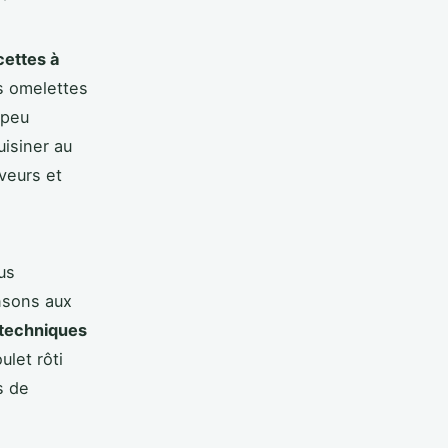
cettes à
s omelettes
 peu
uisiner au
aveurs et
us
nsons aux
techniques
ulet rôti
s de