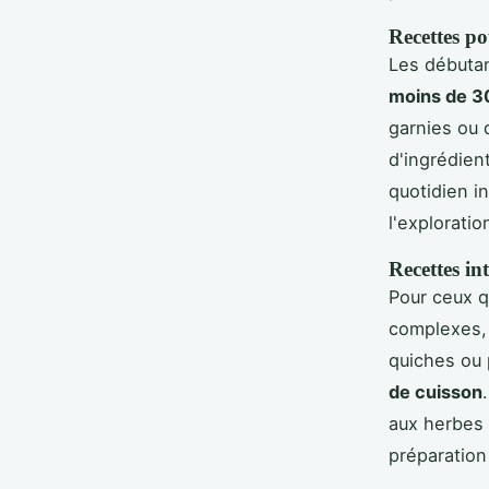
Recettes p
Les débutan
moins de 3
garnies ou d
d'ingrédien
quotidien in
l'explorati
Recettes in
Pour ceux qu
complexes, 
quiches ou 
de cuisson
aux herbes 
préparation