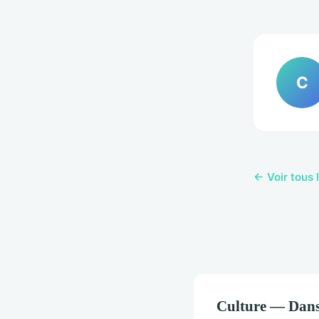
C
← Voir tous l
Culture — Dans