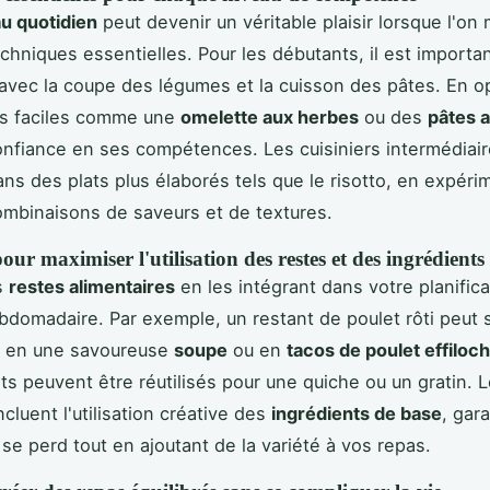
au quotidien
peut devenir un véritable plaisir lorsque l'on 
chniques essentielles. Pour les débutants, il est importa
r avec la coupe des légumes et la cuisson des pâtes. En o
es faciles comme une
omelette aux herbes
ou des
pâtes a
nfiance en ses compétences. Les cuisiniers intermédiai
ans des plats plus élaborés tels que le risotto, en expéri
mbinaisons de saveurs et de textures.
pour maximiser l'utilisation des restes et des ingrédients
s
restes alimentaires
en les intégrant dans votre planifica
ebdomadaire. Par exemple, un restant de poulet rôti peut 
r en une savoureuse
soupe
ou en
tacos de poulet effiloc
ts peuvent être réutilisés pour une quiche ou un gratin. 
cluent l'utilisation créative des
ingrédients de base
, gar
 se perd tout en ajoutant de la variété à vos repas.