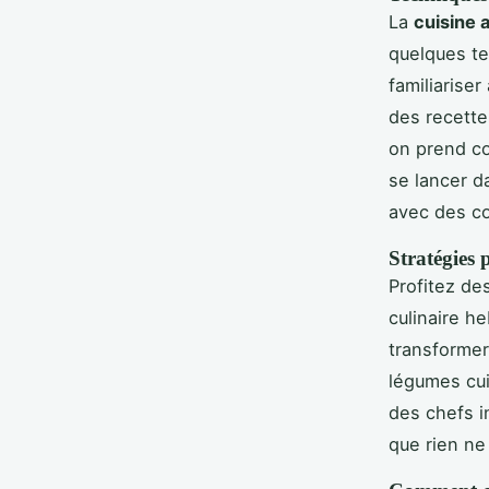
La
cuisine 
quelques te
familiarise
des recett
on prend co
se lancer d
avec des co
Stratégies 
Profitez de
culinaire h
transforme
légumes cui
des chefs in
que rien ne