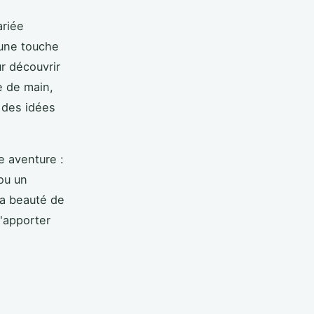
ariée
 une touche
r découvrir
e de main,
 des idées
e aventure :
ou un
La beauté de
d'apporter