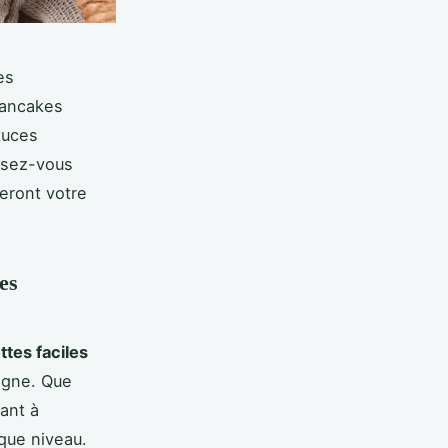
es
pancakes
tuces
issez-vous
eront votre
es
ttes faciles
gne. Que
ant à
que niveau.