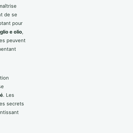
maîtrise
nt de se
ptant pour
glio e olio
,
res peuvent
mentant
tion
se
hé
. Les
Les secrets
antissant