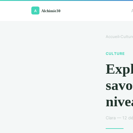
Accueil
›
Cultur
CULTURE
Expl
savo
nive
Clara — 12 d