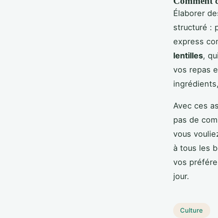
Comment cré
Élaborer de
structuré :
express c
lentilles
, q
vos repas e
ingrédients,
Avec ces as
pas de comp
vous voulie
à tous les 
vos préfére
jour.
Culture