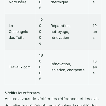
Nord Isère
0
thermique
s
€
12
La
0
Réparation,
10
Compagnie
0
nettoyage,
an
des Toits
0
rénovation
s
€
18
0
10
Rénovation,
Travaux.com
0
an
isolation, charpente
0
s
€
Vérifier les références
Assurez-vous de vérifier les références et les avis
des clients précédents pour évaluer la qualité des