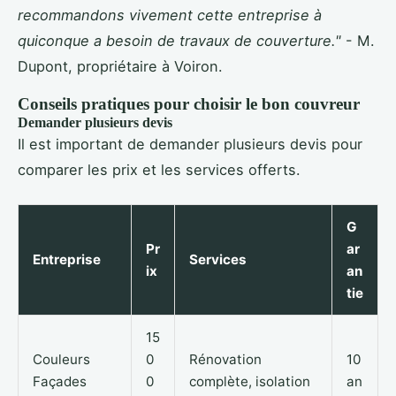
recommandons vivement cette entreprise à
quiconque a besoin de travaux de couverture."
- M.
Dupont, propriétaire à Voiron.
Conseils pratiques pour choisir le bon couvreur
Demander plusieurs devis
Il est important de demander plusieurs devis pour
comparer les prix et les services offerts.
G
Pr
ar
Entreprise
Services
ix
an
tie
15
Couleurs
0
Rénovation
10
Façades
0
complète, isolation
an