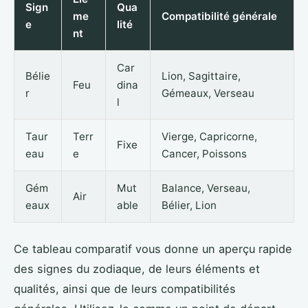
Sign
Qua
me
Compatibilité générale
e
lité
nt
Car
Bélie
Lion, Sagittaire,
Feu
dina
r
Gémeaux, Verseau
l
Taur
Terr
Vierge, Capricorne,
Fixe
eau
e
Cancer, Poissons
Gém
Mut
Balance, Verseau,
Air
eaux
able
Bélier, Lion
Ce tableau comparatif vous donne un aperçu rapide
des signes du zodiaque, de leurs éléments et
qualités, ainsi que de leurs compatibilités