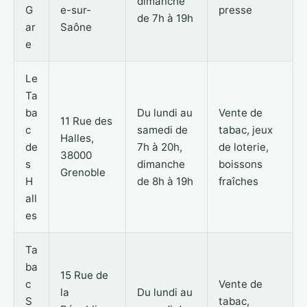
dimanche
G
e-sur-
presse
de 7h à 19h
ar
Saône
e
Le
Ta
ba
Du lundi au
Vente de
11 Rue des
c
samedi de
tabac, jeux
Halles,
de
7h à 20h,
de loterie,
38000
s
dimanche
boissons
Grenoble
H
de 8h à 19h
fraîches
all
es
Ta
ba
15 Rue de
c
Vente de
la
Du lundi au
S
tabac,