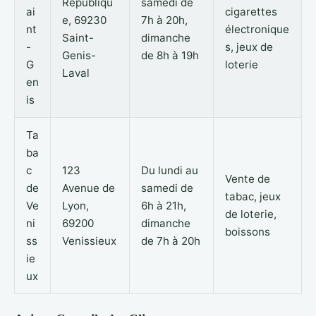
Républiqu
samedi de
ai
cigarettes
e, 69230
7h à 20h,
nt
électronique
Saint-
dimanche
-
s, jeux de
Genis-
de 8h à 19h
G
loterie
Laval
en
is
Ta
ba
c
123
Du lundi au
Vente de
de
Avenue de
samedi de
tabac, jeux
Ve
Lyon,
6h à 21h,
de loterie,
ni
69200
dimanche
boissons
ss
Venissieux
de 7h à 20h
ie
ux