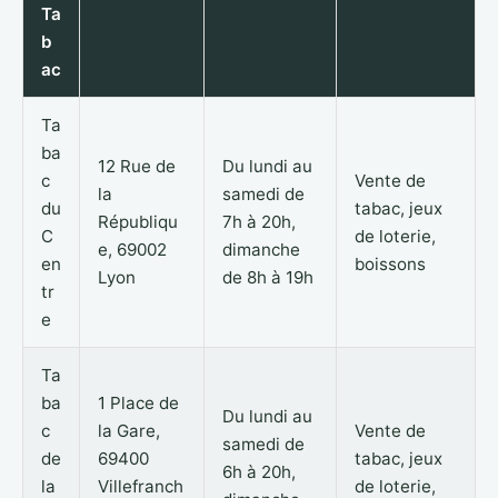
Ta
b
ac
Ta
ba
12 Rue de
Du lundi au
c
Vente de
la
samedi de
du
tabac, jeux
Républiqu
7h à 20h,
C
de loterie,
e, 69002
dimanche
en
boissons
Lyon
de 8h à 19h
tr
e
Ta
ba
1 Place de
Du lundi au
c
la Gare,
Vente de
samedi de
de
69400
tabac, jeux
6h à 20h,
la
Villefranch
de loterie,