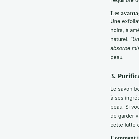
Les avantag
Une exfolia
noirs, à amé
naturel.
"Un
absorbe mie
peau.
3. Purific
Le savon be
à ses ingréd
peau. Si vou
de garder v
cette lutte 
Comment in