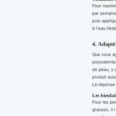
Pour maximis
par semaine
puis appli
à l'eau tiè
4. Adapté
Que vous ay
polyvalente
de peau, y 
produit aus
La réponse e
Les bienfa
Pour les pe
grasses, il