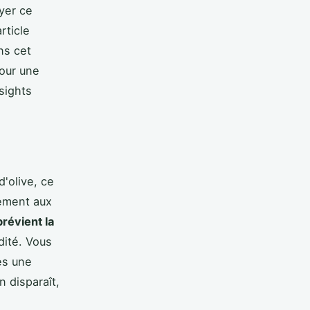
yer ce
rticle
ns cet
our une
sights
d'olive, ce
rement aux
prévient la
dité. Vous
ès une
 disparaît,