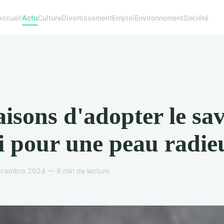
Accueil
Actu
Culture
Divertissement
Emploi
Environnement
Société
aisons d'adopter le sa
i pour une peau radie
écembre 2024 — 9 min de lecture