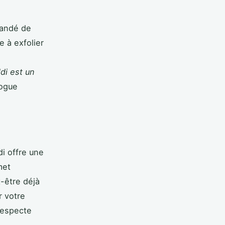
mandé de
 à exfolier
.
ldi est un
logue
di offre une
met
t-être déjà
r votre
 respecte