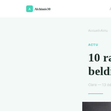
Accueil
›
Actu
ACTU
10 r
beld
Clara — 13 d