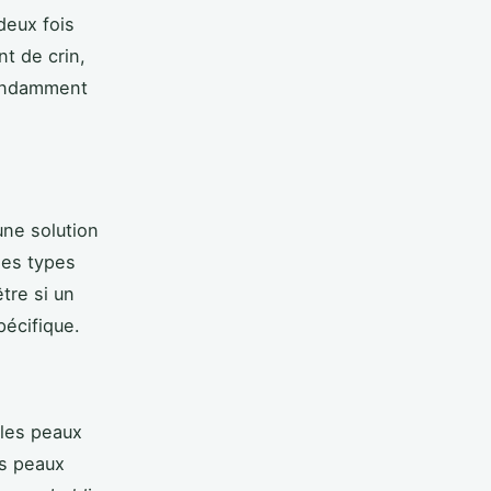
deux fois
t de crin,
bondamment
une solution
les types
tre si un
pécifique.
 les peaux
es peaux