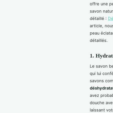
offre une p
savon natur
détaillé :
Dé
article, nou
peau éclata
détaillés.
1. Hydrat
Le savon bel
qui lui con
savons comm
déshydrata
avez probab
douche avec
laissant vo