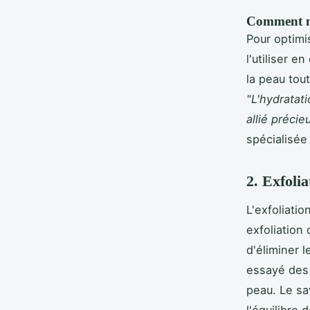
Comment ma
Pour optimi
l'utiliser 
la peau tou
"L'hydratati
allié précie
spécialisée
2. Exfoli
L'exfoliatio
exfoliation
d'éliminer l
essayé des 
peau. Le sa
l'équilibre 