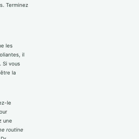
as. Terminez
me les
liantes, il
. Si vous
être la
ez-le
our
z une
ne routine
 Dr.