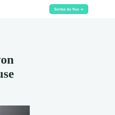
Sortez du flux →
von
use