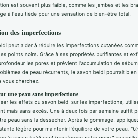
lation est souvent plus faible, comme les jambes et les br
age à l'eau tiède pour une sensation de bien-être total.
ion des imperfections
ldi peut aider à réduire les imperfections cutanées com
es points noirs. Grâce à ses propriétés purifiantes et exfo
profondeur les pores et prévient l'accumulation de sébum
oblèmes de peau récurrents, le savon beldi pourrait bien 
e vous cherchez.
our une peau sans imperfections
ser les effets du savon beldi sur les imperfections, utilis
nt mais sans excès. Une à deux fois par semaine suffit p
tre peau sans la dessécher. Après le gommage, applique
tante légère pour maintenir l'équilibre de votre peau.
"U
vec le savon beldi peut transformer votre peau,"
conseille