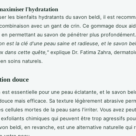
ximiser l'hydratation
ser les bienfaits hydratants du savon beldi, il est recom
en combinaison avec un gant de crin. Ce gommage doux aide
t en permettant au savon de pénétrer plus profondément
on est la clé d'une peau saine et radieuse, et le savon be
ux dans cette quête,"
explique Dr. Fatima Zahra, dermato
 en soins naturels.
ation douce
n est essentielle pour une peau éclatante, et le savon bel
 douce mais efficace. Sa texture légèrement abrasive per
es cellules mortes de la peau sans l'irriter. Vous avez peu
exfoliants chimiques qui peuvent être trop agressifs pou
von beldi, en revanche, est une alternative naturelle qui
de votre peau.