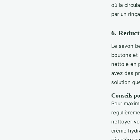
où la circu
par un rinç
6. Réduct
Le savon be
boutons et l
nettoie en 
avez des pr
solution qu
Conseils p
Pour maximi
régulièreme
nettoyer vo
crème hydra
régulière a