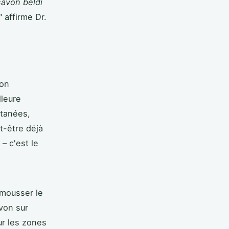
savon beldi
"
affirme Dr.
ion
lleure
utanées,
t-être déjà
– c'est le
 mousser le
von sur
ur les zones