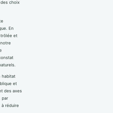
t des choix
te
que. En
trôlée et
 notre
e
constat
aturels.
 habitat
blique et
ont des axes
 par
 à réduire