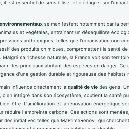
é, il est essentiel de sensibiliser et d'éduquer sur l'impac
 environnementaux
se manifestent notamment par la per
nimales et végétales, entraînant un déséquilibre écologi
 pressions anthropiques, telles que l'urbanisation non con
essif des produits chimiques, compromettent la santé de
. Malgré sa richesse naturelle, la France voit son territoir
armi les principaux abritant des espèces en danger. Ce 
urgence d'une gestion durable et rigoureuse des habitats n
umain influence directement la
qualité de vie
des gens. Un
 bien intégré dans son écosystème, soutient la santé pu
 bien-être. L'amélioration et la rénovation énergétique s
ur réduire l'empreinte carbone. Ces actions sont menées,
r des initiatives telles que MaPrimeRénov', qui cherchent
nergétiques et à promouvoir un habitat plus durable.