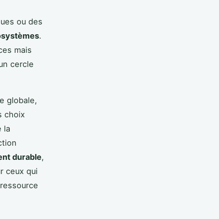
ques ou des
cosystèmes
.
ces mais
 un cercle
e globale,
s choix
 la
ction
nt durable
,
r ceux qui
ressource