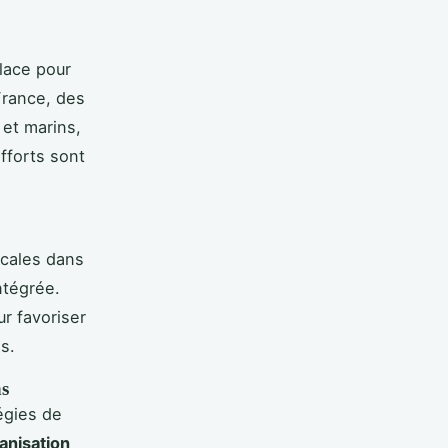
lace pour
France, des
 et marins,
efforts sont
ocales dans
ntégrée.
r favoriser
s.
ns
égies de
anisation