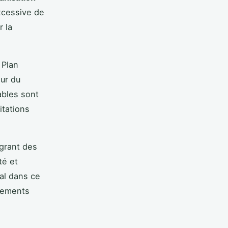
xcessive de
r la
 Plan
eur du
ables sont
itations
égrant des
té et
ial dans ce
rtements