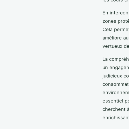
En intercon
zones proté
Cela permet
améliore aus
vertueux de 
La compréhe
un engageme
judicieux c
consommatio
environnem
essentiel p
cherchent 
enrichissan