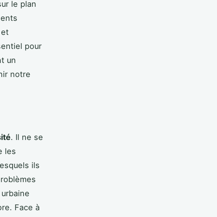
ur le plan
ments
 et
entiel pour
t un
ir notre
ité
. Il ne se
e les
esquels ils
 problèmes
 urbaine
ore. Face à