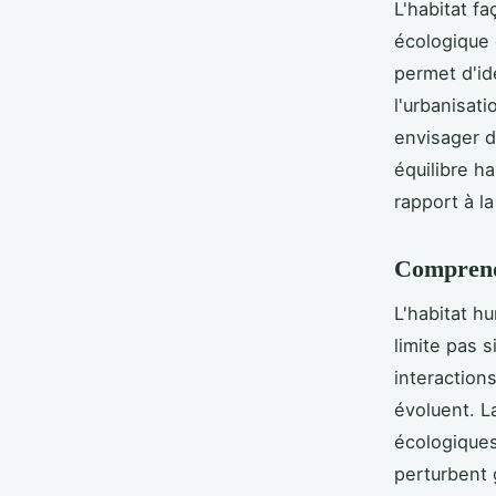
L'habitat f
écologique 
permet d'id
l'urbanisat
envisager d
équilibre h
rapport à la
Comprendr
L'habitat h
limite pas 
interaction
évoluent. L
écologiques
perturbent 