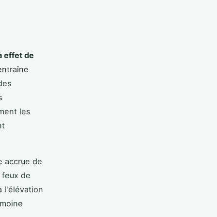
à effet de
entraîne
des
s
ment les
nt
e accrue de
 feux de
 l'élévation
imoine