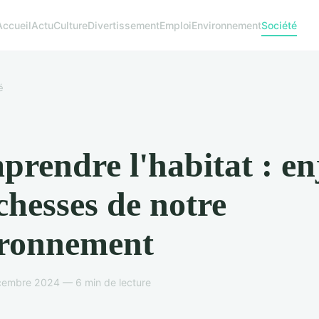
Accueil
Actu
Culture
Divertissement
Emploi
Environnement
Société
é
rendre l'habitat : en
ichesses de notre
ironnement
cembre 2024 — 6 min de lecture