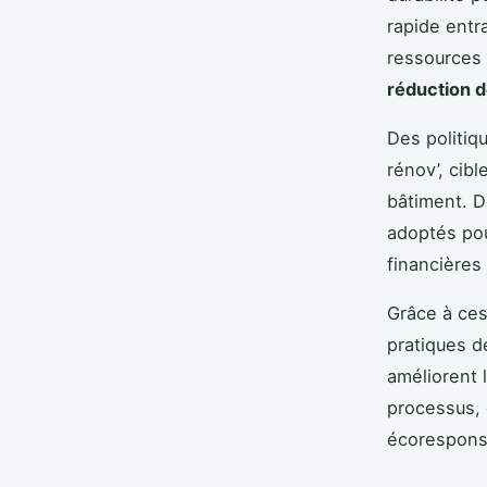
rapide entr
ressources 
réduction d
Des politiq
rénov’, cibl
bâtiment. 
adoptés pou
financières
Grâce à ces
pratiques 
améliorent l
processus, 
écorespons