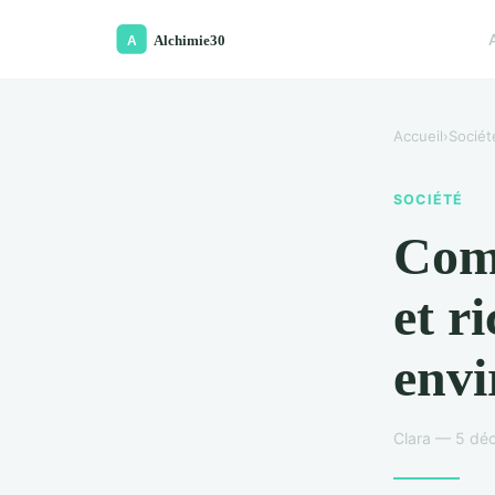
Accueil
›
Sociét
SOCIÉTÉ
Comp
et r
env
Clara — 5 dé