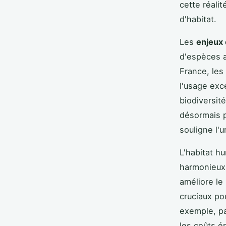
cette réalit
d'habitat.
Les
enjeux
d'espèces a
France, les
l'usage exc
biodiversité
désormais p
souligne l'
L'habitat h
harmonieux,
améliore le
cruciaux po
exemple, pa
les coûts é