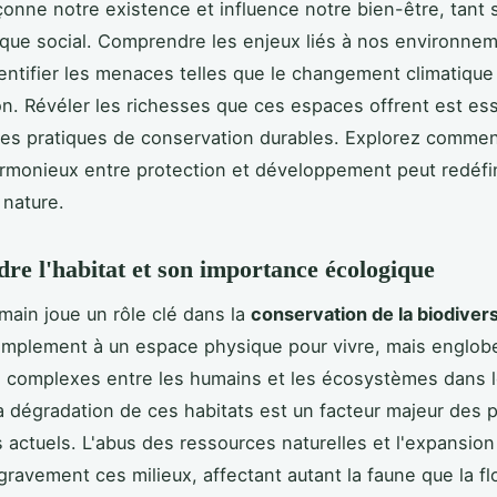
açonne notre existence et influence notre bien-être, tant s
que social. Comprendre les enjeux liés à nos environne
entifier les menaces telles que le changement climatique
ion. Révéler les richesses que ces espaces offrent est ess
es pratiques de conservation durables. Explorez commen
armonieux entre protection et développement peut redéfin
 nature.
e l'habitat et son importance écologique
umain joue un rôle clé dans la
conservation de la biodivers
simplement à un espace physique pour vivre, mais englob
s complexes entre les humains et les écosystèmes dans l
a dégradation de ces habitats est un facteur majeur des
 actuels. L'abus des ressources naturelles et l'expansion
gravement ces milieux, affectant autant la faune que la fl