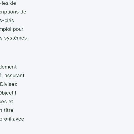
-les de
riptions de
s-clés
mploi pour
es systèmes
idement
, assurant
 Divisez
Objectif
ues et
 titre
rofil avec