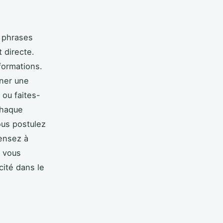
s phrases
 directe.
formations.
nner une
 ou faites-
chaque
ous postulez
pensez à
e vous
cité dans le