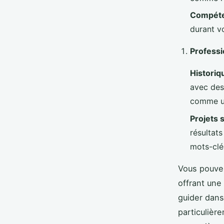
Compéte
durant v
Professi
Historiq
avec des
comme un
Projets 
résultat
mots-clé
Vous pouv
offrant une
guider dans
particulièr