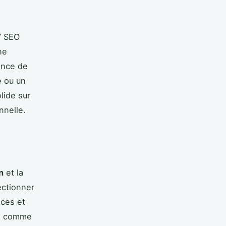
V SEO
ne
ance de
e ou un
lide sur
nnelle.
n
et la
lectionner
nces et
es comme