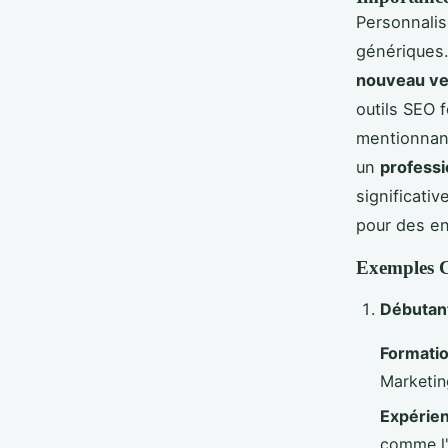
Personnalis
génériques.
nouveau ve
outils SEO 
mentionnant
un
profess
significati
pour des en
Exemples C
Débutant
Formatio
Marketing
Expérien
comme l'