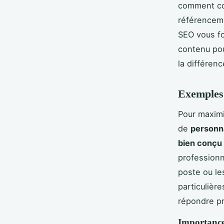
comment co
référenceme
SEO vous fo
contenu pou
la différenc
Exemples
Pour maximis
de
personna
bien conçu
professionn
poste ou le
particulièr
répondre pr
Importance