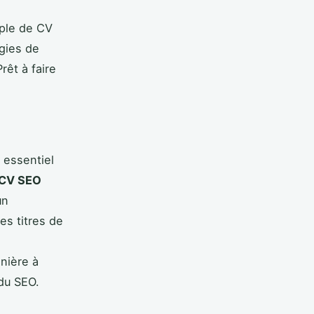
mple de CV
gies de
rêt à faire
t essentiel
CV SEO
un
es titres de
anière à
du SEO.