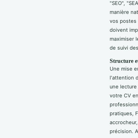
"SEO", "SEA
manière nat
vos postes 
doivent imp
maximiser l
de suivi de
Structure 
Une mise en
l'attention 
une lecture 
votre CV en
professionn
pratiques, F
accrocheur,
précision. 