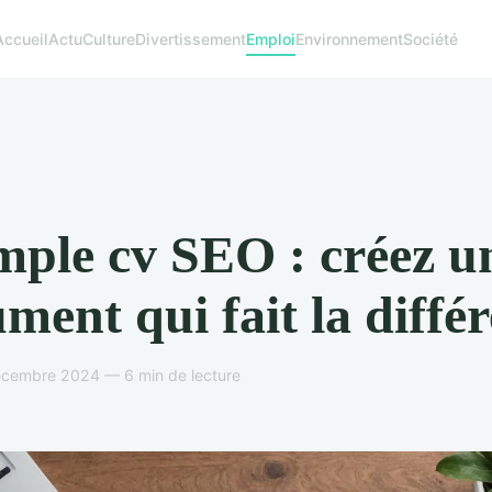
Accueil
Actu
Culture
Divertissement
Emploi
Environnement
Société
ple cv SEO : créez u
ment qui fait la diffé
écembre 2024 — 6 min de lecture