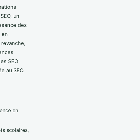
mations
 SEO, un
issance des
t en
 revanche,
iences
gies SEO
ée au SEO.
cence en
s scolaires,