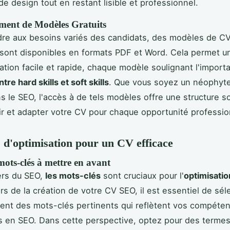
de design tout en restant lisible et professionnel.
ment de Modèles Gratuits
dre aux besoins variés des candidats, des modèles de C
sont disponibles en formats PDF et Word. Cela permet u
ation facile et rapide, chaque modèle soulignant l'import
ntre hard skills et soft skills
. Que vous soyez un néophyt
s le SEO, l'accès à de tels modèles offre une structure so
tir et adapter votre CV pour chaque opportunité professio
s d'optimisation pour un CV efficace
ots-clés à mettre en avant
ers du SEO,
les mots-clés
sont cruciaux pour l'
optimisatio
Lors de la création de votre CV SEO, il est essentiel de sé
ent des mots-clés pertinents qui reflètent vos compéte
s en SEO. Dans cette perspective, optez pour des term