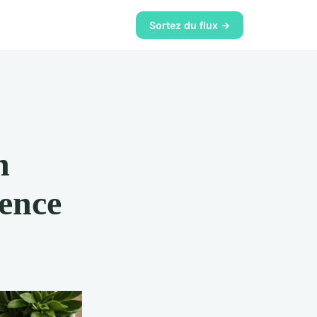
Sortez du flux →
n
rence