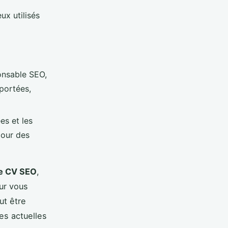
ux utilisés
onsable SEO,
portées,
es et les
pour des
de CV SEO
,
ur vous
ut être
es actuelles