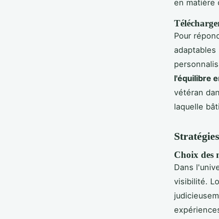
en matière 
Télécharge
Pour répon
adaptables 
personnalis
l'équilibre e
vétéran dan
laquelle bâ
Stratégie
Choix des m
Dans l'univ
visibilité. 
judicieusem
expérience