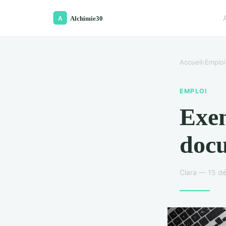
Accueil
›
Emploi
EMPLOI
Exem
docu
Clara — 15 d