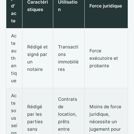
Caractéri
Utilisatio
d'
Force juridique
stiques
n
ac
te
Ac
te
Rédigé et
Transacti
au
Force
signé par
ons
th
exécutoire et
un
immobiliè
en
probante
notaire
res
tiq
ue
Ac
Contrats
te
Rédigé
de
Moins de force
so
par les
location,
juridique,
us
parties
prêts
nécessite un
sei
sans
entre
jugement pour
ng