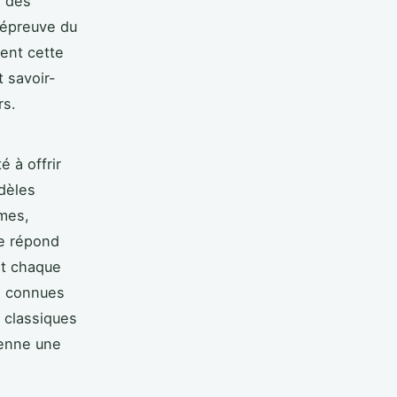
r des
'épreuve du
rent cette
t savoir-
rs.
 à offrir
dèles
rmes,
re répond
nt chaque
, connues
e classiques
ienne une