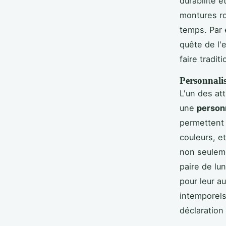
durabilité 
montures ro
temps. Par
quête de l'e
faire tradi
Personnalis
L'un des at
une
personn
permettent 
couleurs, e
non seuleme
paire de l
pour leur au
intemporels
déclaration