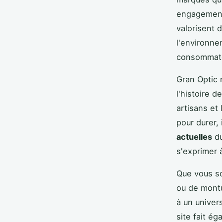
engagement
valorisent 
l'environne
consommateu
Gran Optic 
l'histoire 
artisans et
pour durer, 
actuelles
du
s'exprimer à
Que vous so
ou de montu
à un univer
site fait é