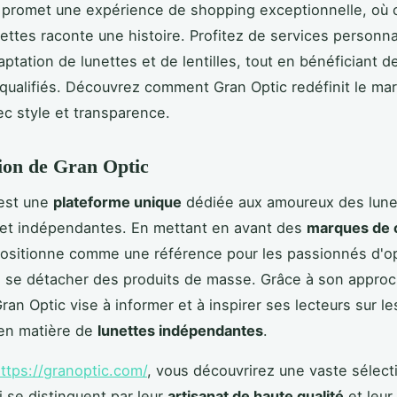
 promet une expérience de shopping exceptionnelle, où
nettes raconte une histoire. Profitez de services personna
ptation de lunettes et de lentilles, tout en bénéficiant d
 qualifiés. Découvrez comment Gran Optic redéfinit le ma
ec style et transparence.
ion de Gran Optic
 est une
plateforme unique
dédiée aux amoureux des lune
 et indépendantes. En mettant en avant des
marques de 
positionne comme une référence pour les passionnés d'o
 se détacher des produits de masse. Grâce à son appro
Gran Optic vise à informer et à inspirer ses lecteurs sur l
en matière de
lunettes indépendantes
.
ttps://granoptic.com/
, vous découvrirez une vaste sélect
 se distinguent par leur
artisanat de haute qualité
et leur