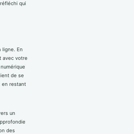
éfléchi qui
 ligne. En
t avec votre
 numérique
ient de se
t en restant
ers un
approfondie
ion des