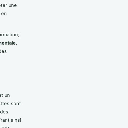
ter une
s en
ormation;
mentale
,
 des
et un
ttes sont
 des
rant ainsi