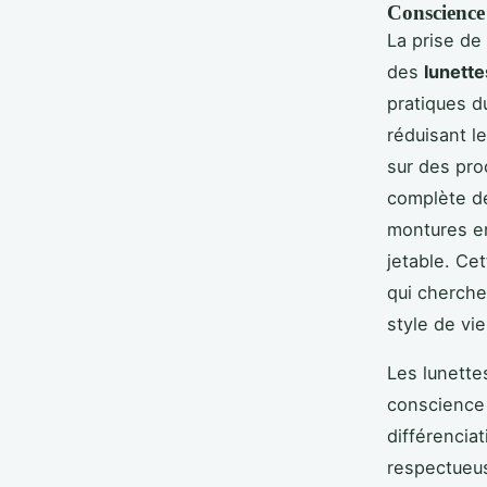
Conscience
La prise de
des
lunette
pratiques d
réduisant l
sur des pro
complète des
montures e
jetable. Ce
qui cherchen
style de vie
Les lunette
conscience 
différencia
respectueus