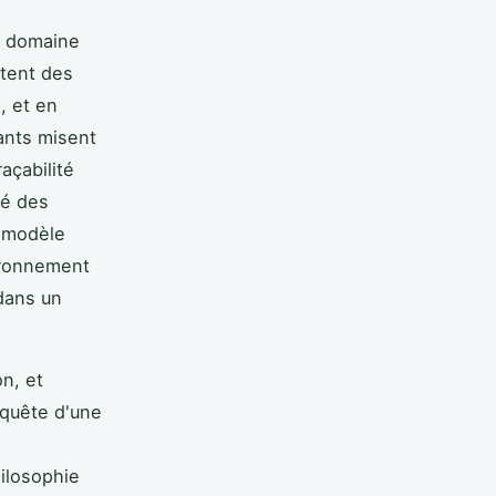
e domaine
tent des
, et en
cants misent
açabilité
té des
 modèle
ironnement
 dans un
n, et
 quête d'une
ilosophie