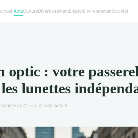
Accueil
Actu
Culture
Divertissement
Emploi
Environnement
Société
 optic : votre passerel
 les lunettes indépend
écembre 2024 — 5 min de lecture