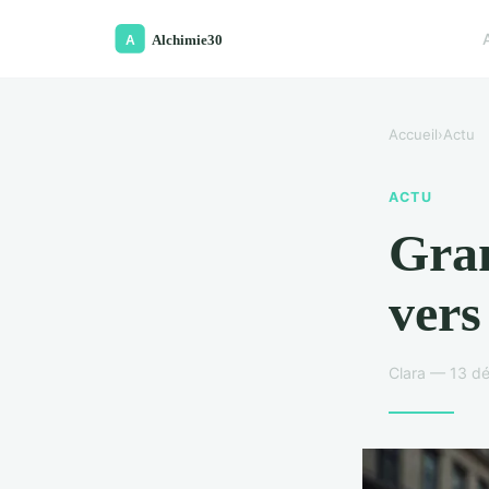
Accueil
›
Actu
ACTU
Gran
vers
Clara — 13 d