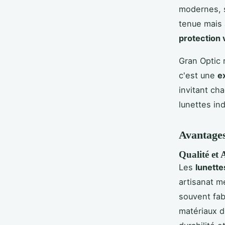
modernes, 
tenue mais 
protection 
Gran Optic 
c'est une
e
invitant ch
lunettes in
Avantages
Qualité et 
Les
lunett
artisanat m
souvent fab
matériaux de