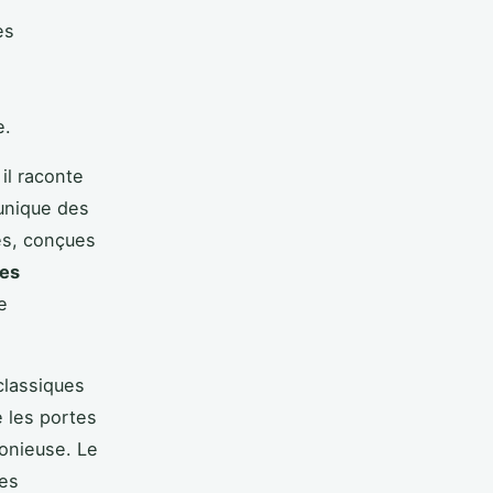
es
e.
il raconte
 unique des
es, conçues
es
e
classiques
 les portes
monieuse. Le
tes