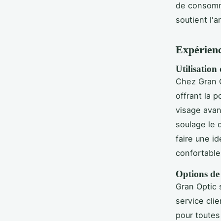
de consomma
soutient l'a
Expérien
Utilisation
Chez Gran O
offrant la 
visage ava
soulage le 
faire une i
confortable
Options de 
Gran Optic 
service cli
pour toutes