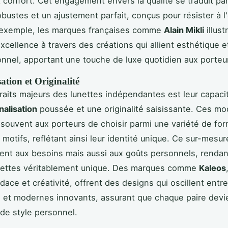
et confort. Cet engagement envers la qualité se traduit pa
bustes et un ajustement parfait, conçus pour résister à l
 exemple, les marques françaises comme
Alain Mikli
illust
xcellence à travers des créations qui allient esthétique e
tionnel, apportant une touche de luxe quotidien aux porteu
ation et Originalité
traits majeurs des lunettes indépendantes est leur capacité
alisation
poussée et une originalité saisissante. Ces mo
souvent aux porteurs de choisir parmi une variété de fo
t motifs, reflétant ainsi leur identité unique. Ce sur-mesu
nt aux besoins mais aussi aux goûts personnels, renda
unettes véritablement unique. Des marques comme
Kaleos
dace et créativité, offrent des designs qui oscillent entr
 et modernes innovants, assurant que chaque paire dev
 de style personnel.