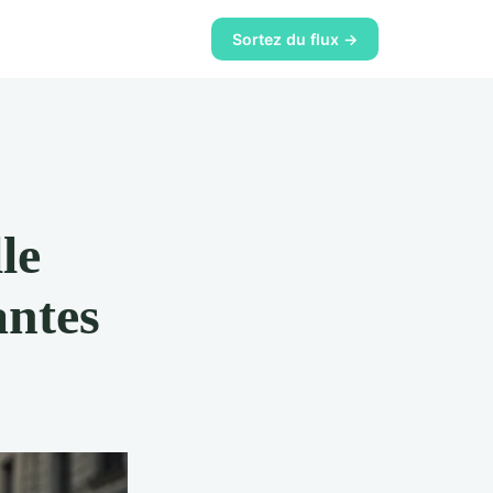
Sortez du flux →
le
antes