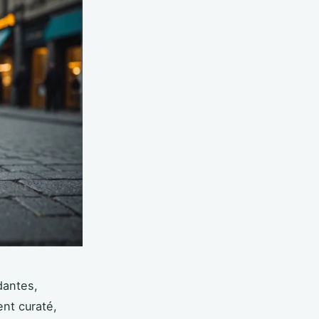
dantes,
ent curaté,