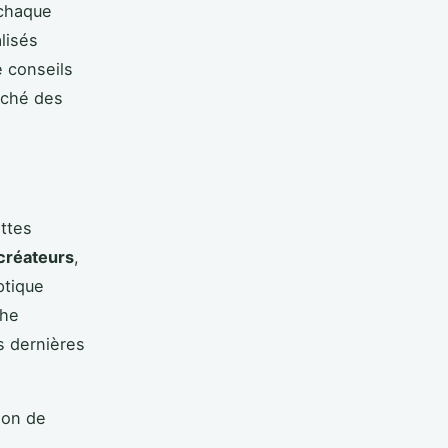
 chaque
lisés
e conseils
rché des
ttes
créateurs
,
ptique
che
es dernières
ion de