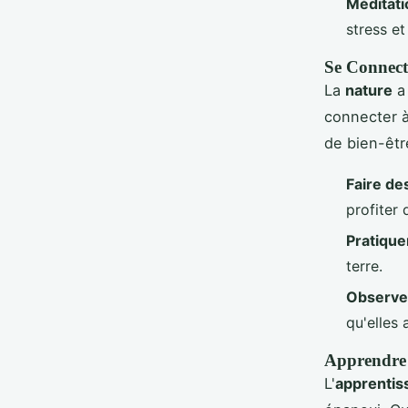
Méditati
stress et
Se Connect
La
nature
a 
connecter à
de bien-êtr
Faire de
profiter 
Pratique
terre.
Observer
qu'elles 
Apprendre 
L'
apprentis