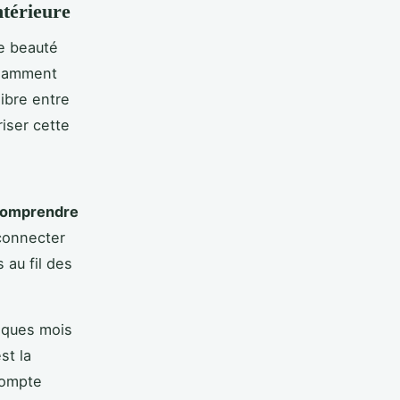
ntérieure
e beauté
fisamment
libre entre
iser cette
omprendre
econnecter
 au fil des
lques mois
st la
compte