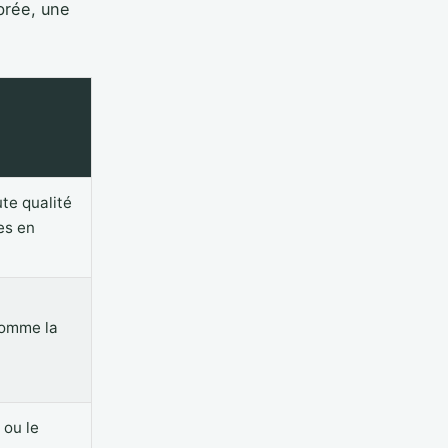
brée, une
te qualité
es en
comme la
 ou le