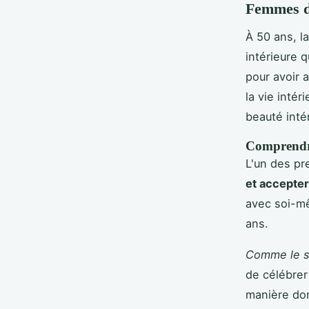
Femmes de
À 50 ans, l
intérieure q
pour avoir 
la vie inté
beauté intér
Comprendre
L'un des pr
et accepter
avec soi-mê
ans.
Comme le so
de célébrer 
manière don