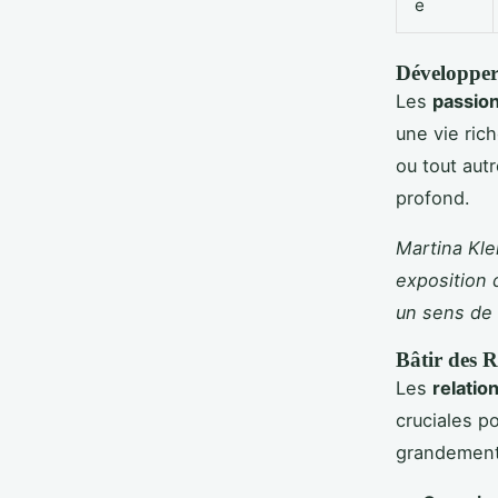
e
Développer 
Les
passion
une vie rich
ou tout aut
profond.
Martina Kle
exposition 
un sens de 
Bâtir des R
Les
relatio
cruciales p
grandement 