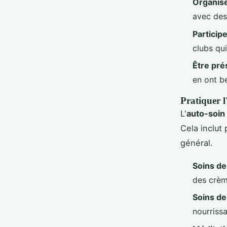
Organise
avec des
Particip
clubs qu
Être pré
en ont b
Pratiquer 
L'
auto-soin
Cela inclut
général.
Soins de
des crèm
Soins d
nourrissa