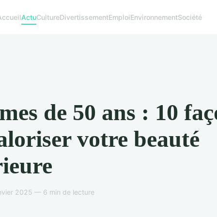
Accueil
Actu
Culture
Divertissement
Emploi
Environnement
Société
es de 50 ans : 10 faç
aloriser votre beauté
rieure
nvier 2025 — 6 min de lecture