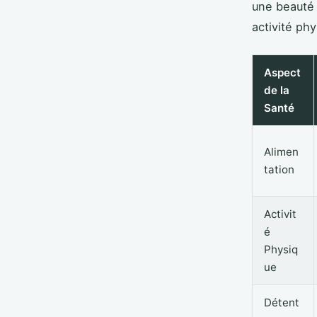
une beauté 
activité ph
Aspect
de la
Santé
Alimen
tation
Activit
é
Physiq
ue
Détent