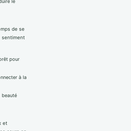
uire le
temps de se
e sentiment
orêt pour
onnecter à la
a beauté
x et