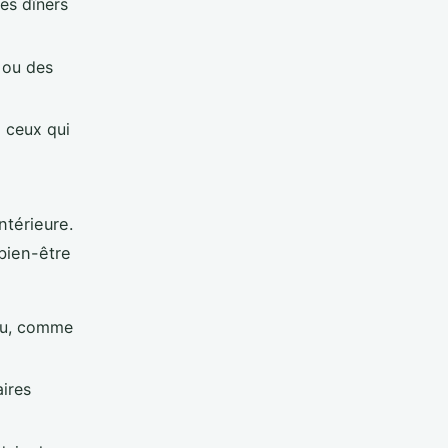
es dîners
 ou des
à ceux qui
ntérieure.
bien-être
eau, comme
aires