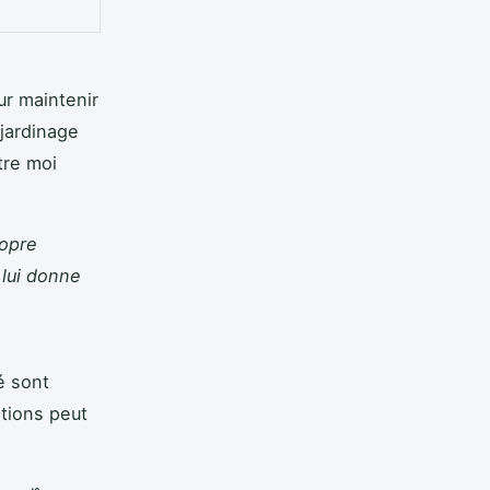
r maintenir
 jardinage
tre moi
ropre
 lui donne
é sont
ations peut