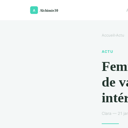
Accueil
›
Actu
ACTU
Femm
de v
inté
Clara — 21 ja