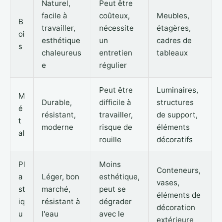
Naturel,
Peut être
facile à
coûteux,
Meubles,
B
travailler,
nécessite
étagères,
oi
esthétique
un
cadres de
s
chaleureus
entretien
tableaux
e
régulier
Peut être
Luminaires,
M
Durable,
difficile à
structures
é
résistant,
travailler,
de support,
t
moderne
risque de
éléments
al
rouille
décoratifs
Pl
Moins
Conteneurs,
a
Léger, bon
esthétique,
vases,
st
marché,
peut se
éléments de
iq
résistant à
dégrader
décoration
u
l'eau
avec le
extérieure