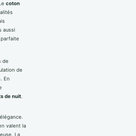
 Le
coton
alités
ais
s aussi
 parfaite
s de
ulation de
n. En
e
s de nuit
.
'élégance.
n valent la
euse. La