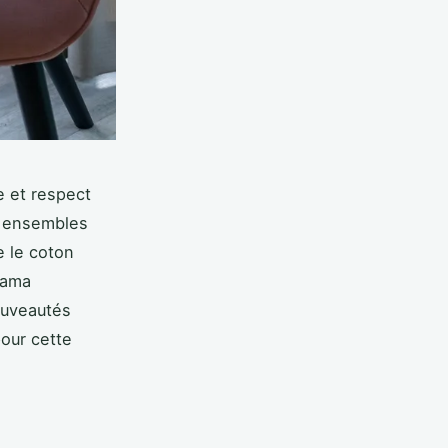
 et respect
s ensembles
e le coton
jama
ouveautés
pour cette