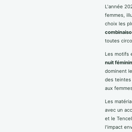
L'année 202
femmes, illu
choix les p
combinais
toutes circ
Les motifs 
nuit fémini
dominent le
des teintes
aux femmes 
Les matéria
avec un acc
et le Tence
l'impact en