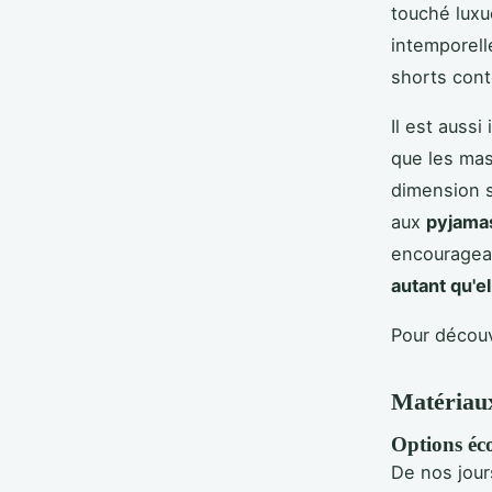
touché luxu
intemporell
shorts con
Il est aussi
que les mas
dimension s
aux
pyjama
encouragean
autant qu'e
Pour découv
Matériaux
Options éco
De nos jour