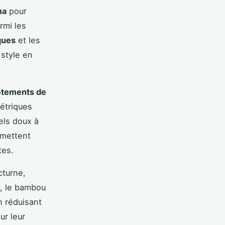
ma
pour
rmi les
ques
et les
 style en
êtements de
étriques
els doux à
rmettent
tes.
cturne,
, le bambou
n réduisant
ur leur