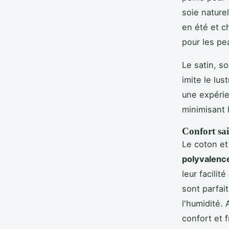
soie nature
en été et c
pour les pe
Le satin, s
imite le lus
une expérie
minimisant 
Confort sai
Le coton et 
polyvalenc
leur facilit
sont parfai
l'humidité.
confort et f