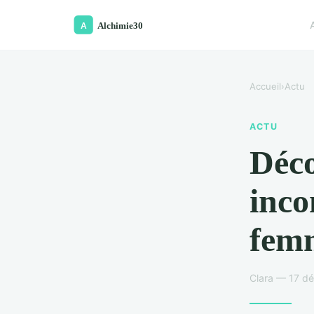
Accueil
›
Actu
ACTU
Déco
inco
fem
Clara — 17 d