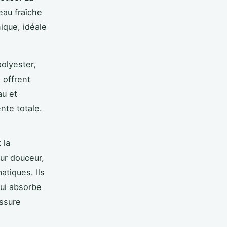
eau fraîche
ique, idéale
polyester,
 offrent
au et
nte totale.
 la
ur douceur,
matiques. Ils
qui absorbe
assure