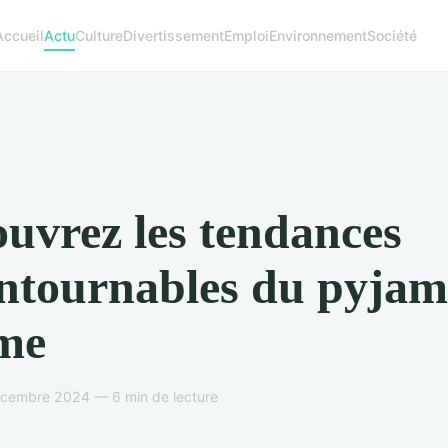
Accueil
Actu
Culture
Divertissement
Emploi
Environnement
Société
uvrez les tendances
ntournables du pyja
me
écembre 2024 — 6 min de lecture