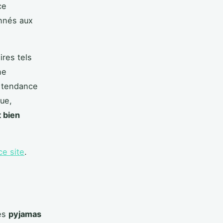
ce
onnés aux
ires tels
ne
a tendance
ue,
 bien
ce site
.
des
pyjamas