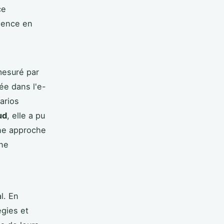
ce
ésence en
mesuré par
ée dans l'e-
arios
ud
, elle a pu
une approche
une
l. En
égies et