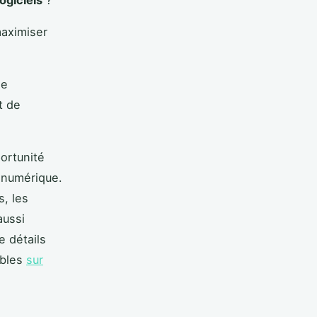
ogiciels
?
 maximiser
de
t de
ortunité
e numérique.
s, les
aussi
e détails
ibles
sur