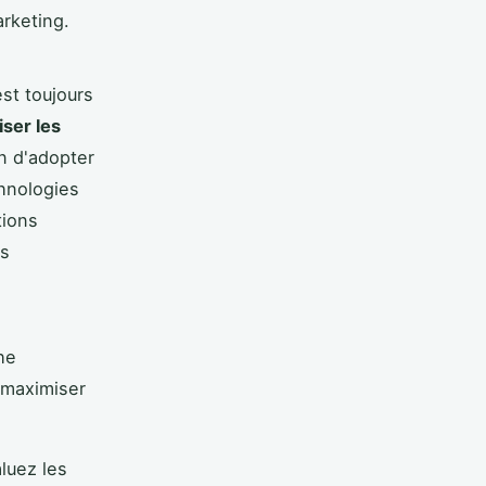
rketing.
st toujours
iser les
n d'adopter
chnologies
tions
es
he
maximiser
aluez les