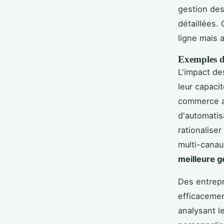
gestion de
détaillées.
ligne mais 
Exemples de
L'impact de
leur capaci
commerce a 
d'automatis
rationalise
multi-canau
meilleure g
Des entrep
efficacemen
analysant l