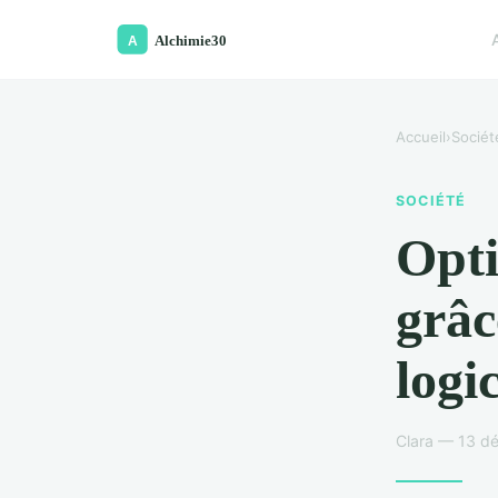
Accueil
›
Sociét
SOCIÉTÉ
Opti
grâc
logi
Clara — 13 d