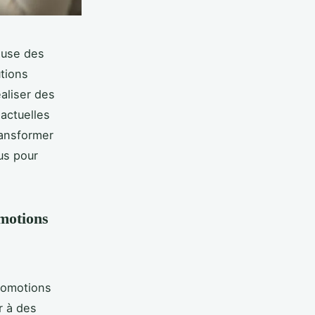
euse des
utions
aliser des
actuelles
ransformer
us pour
motions
romotions
r à des