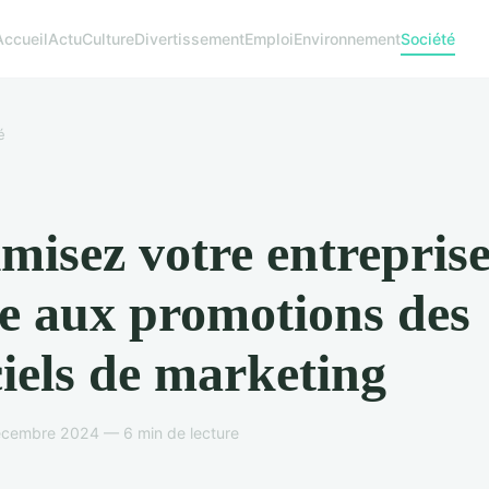
Accueil
Actu
Culture
Divertissement
Emploi
Environnement
Société
é
misez votre entrepris
e aux promotions des
ciels de marketing
écembre 2024 — 6 min de lecture