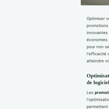
Optimiser v
promotions 
innovantes 
économies s
pour non se
l'efficacit
atteindre v
Optimisat
de logicie
Les
promoti
l'optimisa
permettent 