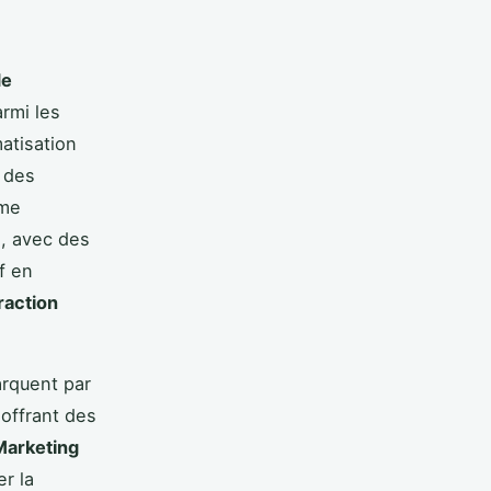
de
armi les
atisation
n des
mme
l, avec des
f en
raction
rquent par
 offrant des
Marketing
r la