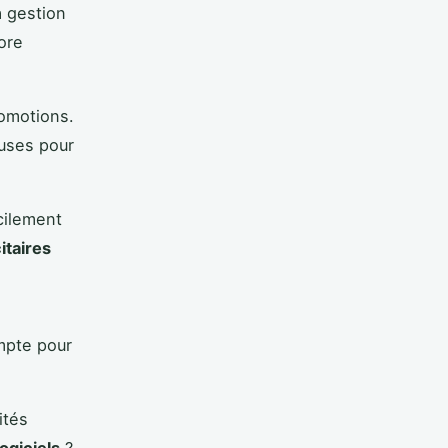
a gestion
ore
romotions.
luses pour
cilement
itaires
ompte pour
ités