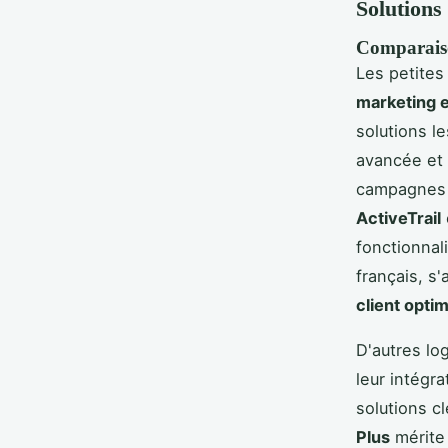
Solutions
Comparaiso
Les petite
marketing e
solutions l
avancée et 
campagnes 
ActiveTrail
fonctionnal
français, s
client opti
D'autres log
leur intégra
solutions c
Plus
mérite 