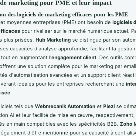
 de marketing pour PME et leur impact
n des logiciels de marketing efficaces pour les PME
s et moyennes entreprises (PME) ont besoin de
logiciels 
fficaces
pour rivaliser sur le marché numérique actuel. P
es plus prisées,
Hub Marketing
se distingue par son autom
ses capacités d'analyse approfondie, facilitant la gestio
tout en augmentant
l'engagement client
. Des outils co
offrent une solution complète pour le marketing par emai
ités d'automatisation avancées et un support client réacti
'avérant idéales pour les entreprises recherchant une
inte
misée
.
iciels tels que
Webmecanik Automation
et
Plezi
se déma
tion AI et leur facilité de mise en œuvre, respectivement,
lés en main compatibles avec les spécificités B2B.
Zoho 
également d'être mentionné pour sa capacité à centralise