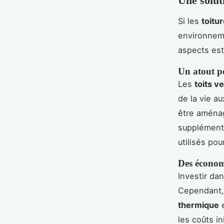
Une solut
Si les
toitu
environneme
aspects es
Un atout p
Les
toits ve
de la vie a
être aménag
supplémenta
utilisés po
Des économ
Investir da
Cependant,
thermique
e
les coûts in