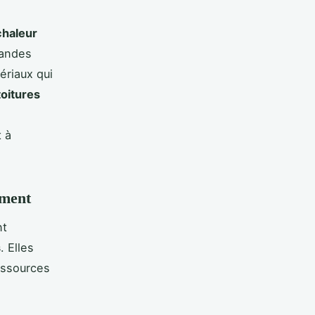
 chaleur
randes
ériaux qui
toitures
 à
ement
t
s
. Elles
essources