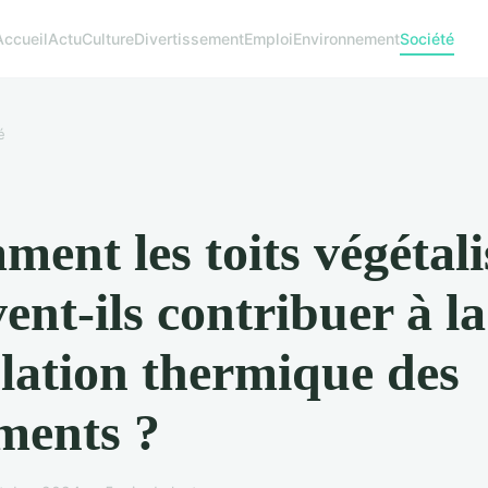
Accueil
Actu
Culture
Divertissement
Emploi
Environnement
Société
é
ent les toits végétali
ent-ils contribuer à la
lation thermique des
ments ?