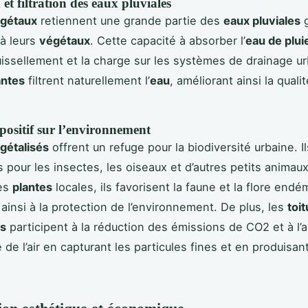
et filtration des eaux pluviales
égétaux
retiennent une grande partie des
eaux pluviales
g
à leurs
végétaux
. Cette capacité à absorber l’
eau de plui
ruissellement et la charge sur les systèmes de drainage u
antes
filtrent naturellement l’
eau
, améliorant ainsi la qual
positif sur l’environnement
égétalisés
offrent un refuge pour la biodiversité urbaine. I
s pour les insectes, les oiseaux et d’autres petits animau
des
plantes
locales, ils favorisent la faune et la flore endé
 ainsi à la protection de l’environnement. De plus, les
toi
es
participent à la réduction des émissions de CO2 et à l’a
é de l’air en capturant les particules fines et en produisan