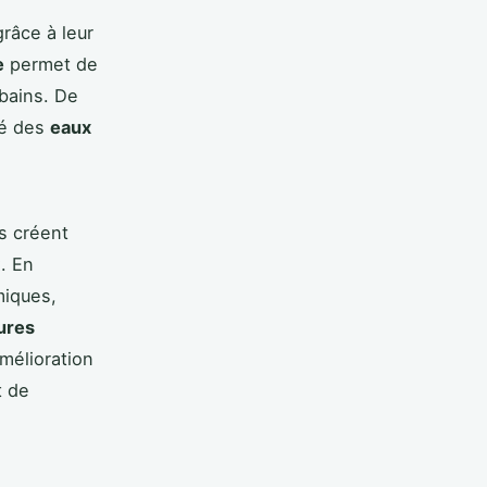
râce à leur
e
permet de
rbains. De
ité des
eaux
ls créent
x. En
miques,
tures
mélioration
t de