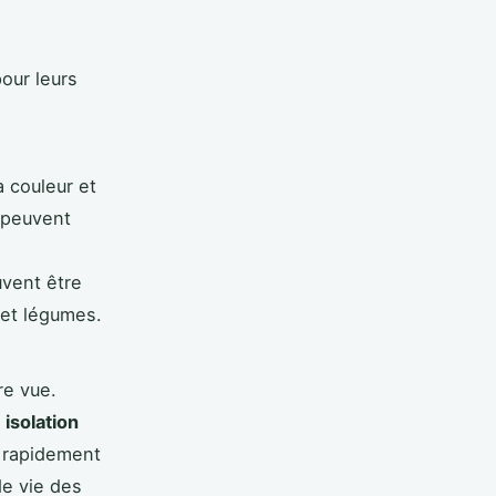
our leurs
a couleur et
s peuvent
vent être
 et légumes.
re vue.
e
isolation
rapidement
de vie des