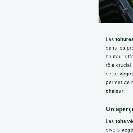
Les
toiture
dans les pr
hauteur off
rôle crucial
cette
végét
permet de r
chaleur
.
Un aperçu
Les
toits v
divers
végé