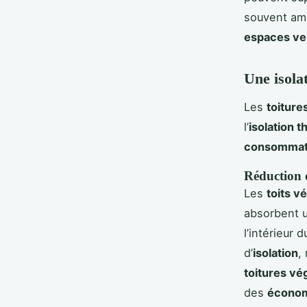
souvent am
espaces ve
Une isola
Les
toiture
l’
isolation 
consommati
Réduction d
Les
toits v
absorbent un
l’intérieur 
d’
isolation
,
toitures vé
des
économ