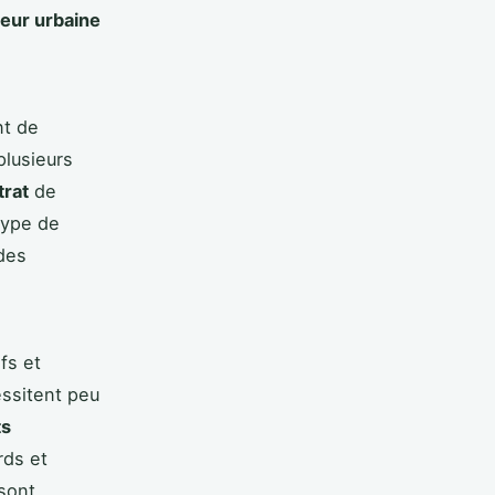
leur urbaine
nt de
lusieurs
trat
de
type de
 des
fs et
essitent peu
ts
rds et
 sont