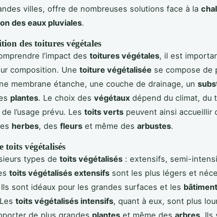
andes villes, offre de nombreuses solutions face à la
cha
ion des eaux pluviales
.
ion des toitures végétales
comprendre l’impact des
toitures végétales
, il est importa
eur composition. Une
toiture végétalisée
se compose de p
une membrane étanche, une couche de drainage, un
subs
des
plantes
. Le choix des
végétaux
dépend du climat, du 
 de l’usage prévu. Les
toits verts
peuvent ainsi accueillir
des
herbes
, des
fleurs
et même des
arbustes
.
 toits végétalisés
lusieurs types de
toits végétalisés
: extensifs, semi-intensi
Les
toits végétalisés extensifs
sont les plus légers et néc
. Ils sont idéaux pour les grandes surfaces et les
bâtimen
. Les
toits végétalisés intensifs
, quant à eux, sont plus lou
pporter de plus grandes
plantes
et même des
arbres
. Ils