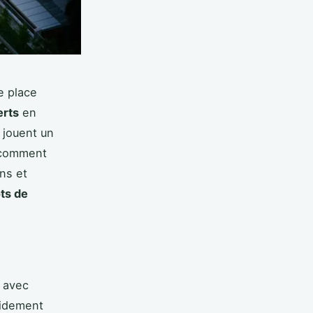
e place
erts
en
 jouent un
 comment
ns et
ots de
e avec
pidement