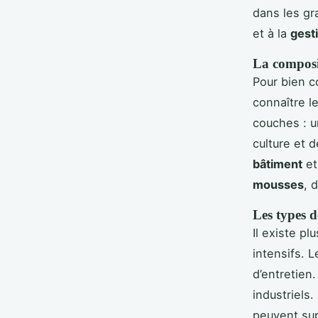
dans les gr
et à la
gest
La composit
Pour bien 
connaître l
couches : 
culture et 
bâtiment
et
mousses
, 
Les types de
Il existe p
intensifs. 
d’entretien
industriels
peuvent su