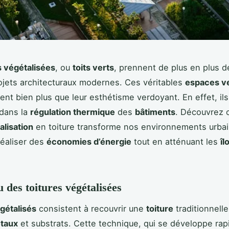
s végétalisées
, ou
toits verts
, prennent de plus en plus d
ojets architecturaux modernes. Ces véritables
espaces v
rent bien plus que leur esthétisme verdoyant. En effet, ils
 dans la
régulation thermique
des
bâtiments
. Découvrez
alisation
en toiture transforme nos environnements urbai
éaliser des
économies d’énergie
tout en atténuant les
îl
 des toitures végétalisées
égétalisés
consistent à recouvrir une
toiture
traditionnell
taux
et substrats. Cette technique, qui se développe ra