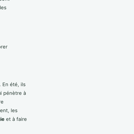
des
orer
 En été, ils
i pénètre à
re
ent, les
ie
et à faire