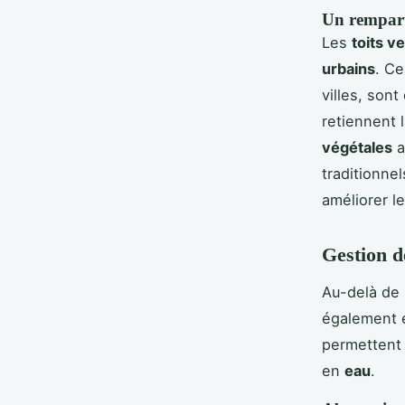
Un rempart 
Les
toits ve
urbains
. C
villes, son
retiennent 
végétales
a
traditionnel
améliorer l
Gestion d
Au-delà de 
également 
permettent 
en
eau
.