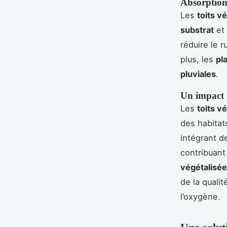
Absorption 
Les
toits v
substrat
et 
réduire le 
plus, les
pl
pluviales
.
Un impact 
Les
toits v
des habitat
intégrant 
contribuant
végétalisé
de la qualit
l’oxygène.