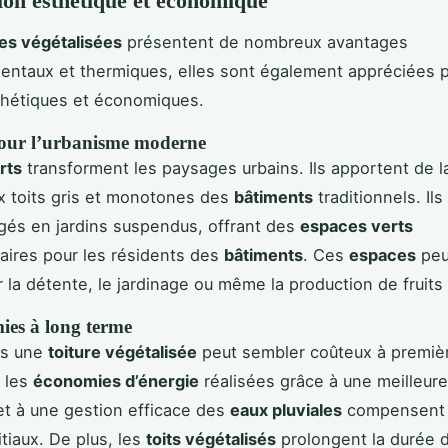
ion esthétique et économique
res végétalisées
présentent de nombreux avantages
ntaux et thermiques, elles sont également appréciées p
thétiques et économiques.
our l’urbanisme moderne
rts
transforment les paysages urbains. Ils apportent de l
ux toits gris et monotones des
bâtiments
traditionnels. Il
és en jardins suspendus, offrant des
espaces verts
ires pour les résidents des
bâtiments
. Ces
espaces
peu
ur la détente, le jardinage ou même la production de fruits
ies à long terme
ns une
toiture végétalisée
peut sembler coûteux à premiè
 les
économies d’énergie
réalisées grâce à une meilleur
t à une gestion efficace des
eaux pluviales
compensent 
itiaux. De plus, les
toits végétalisés
prolongent la durée 