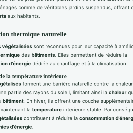
énagés comme de véritables jardins suspendus, offrant 
rts
aux habitants.
tion thermique naturelle
s végétalisées
sont reconnues pour leur capacité à améli
thermique
des
bâtiments
. Elles permettent de réduire la
on d’énergie
dédiée au chauffage et à la climatisation.
e la température intérieure
égétalisés
forment une barrière naturelle contre la chaleur.
e partie des rayons du soleil, limitant ainsi la
chaleur
qu
du
bâtiment
. En hiver, ils offrent une couche supplémentai
 maintenant la
temperature
intérieure stable. Par conséqu
gétalisées
contribuent à réduire la
consommation d’énerg
ies d’énergie
.