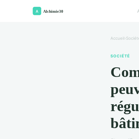
Accueil
›
Sociét
SOCIÉTÉ
Comm
peuv
régu
bâti