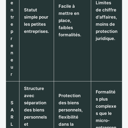
e
Limites
Facile à
n
Statut
de chiffre
mettre en
tr
simple pour
d'affaires,
place,
e
les petites
moins de
faibles
p
entreprises.
protection
formalités.
r
juridique.
e
n
e
u
r
Structure
Formalité
avec
Protection
s plus
S
séparation
des biens
complexe
A
des biens
personnels,
s que le
R
personnels
flexibilité
micro-
L
et
dans la
entrepren