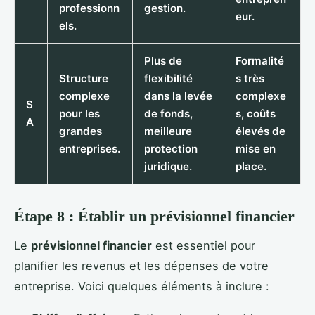
professionn
gestion.
eur.
els.
Plus de
Formalité
Structure
flexibilité
s très
complexe
dans la levée
complexe
S
pour les
de fonds,
s, coûts
A
grandes
meilleure
élevés de
entreprises.
protection
mise en
juridique.
place.
Étape 8 : Établir un prévisionnel financier
Le
prévisionnel financier
est essentiel pour
planifier les revenus et les dépenses de votre
entreprise. Voici quelques éléments à inclure :