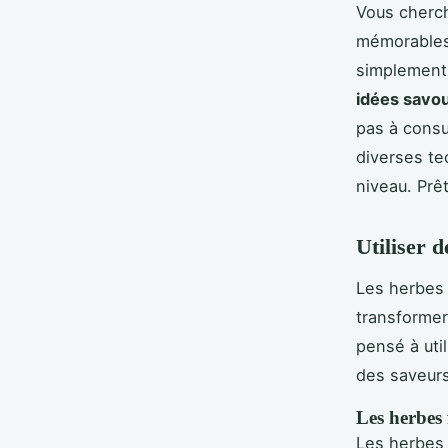
Vous cherch
mémorables 
simplement 
idées savo
pas à consu
diverses te
niveau. Prê
Utiliser d
Les herbes 
transformer
pensé à uti
des saveurs
Les herbes 
Les herbes 