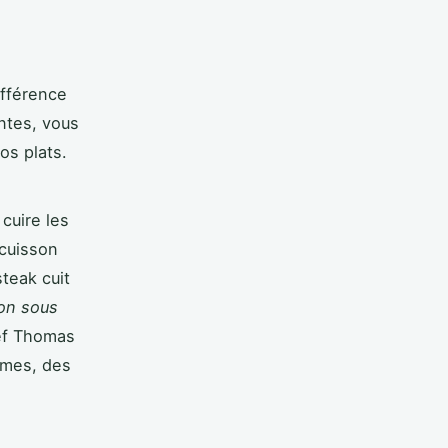
ifférence
ntes, vous
os plats.
 cuire les
 cuisson
teak cuit
son sous
ef Thomas
umes, des