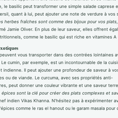
, le basilic peut transformer une simple salade caprese e
persil, quant à lui, peut ajouter une note de verdure à vos
es herbes fraîches sont comme des bijoux pour vos plats,
é Jamie Oliver. En plus de leur saveur, elles offrent ég
tritionnels, comme le basilic qui est riche en vitamines A 
exotiques
peuvent vous transporter dans des contrées lointaines a
 Le cumin, par exemple, est un incontournable de la cuis
t indienne. Il peut ajouter une profondeur de saveur à vo
s ou de viande. Le curcuma, avec ses propriétés anti-
res, peut donner une couleur vibrante et une saveur terr
 épices sont la clé pour créer des plats complexes et sa
chef indien Vikas Khanna. N'hésitez pas à expérimenter a
épices comme le ras el hanout ou le garam masala pour 