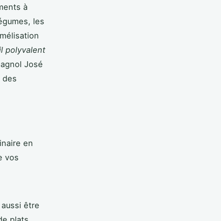
iments à
légumes, les
amélisation
l polyvalent
pagnol José
t des
inaire en
e vos
 aussi être
de plats.