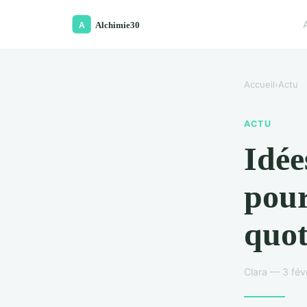
Accueil
›
Actu
ACTU
Idée
pour
quot
Clara — 3 fév