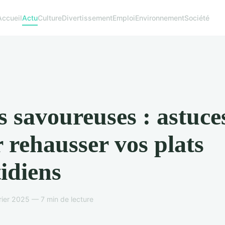
Accueil
Actu
Culture
Divertissement
Emploi
Environnement
Société
s savoureuses : astuce
 rehausser vos plats
idiens
rier 2025 — 7 min de lecture