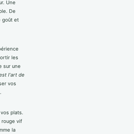
ur. Une
ble. De
e goût et
périence
ortir les
e sur une
st l'art de
ser vos
.
vos plats.
 rouge vif
omme la