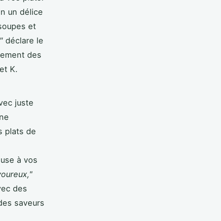
n un délice
 soupes et
"
déclare le
alement des
et K.
vec juste
ine
s plats de
euse à vos
voureux,"
vec des
des saveurs