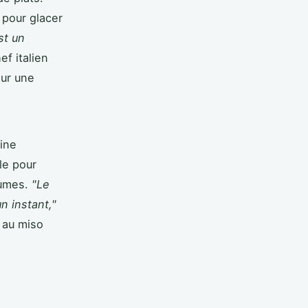
 pour glacer
st un
ef italien
our une
sine
le pour
gumes.
"Le
n instant,"
 au miso