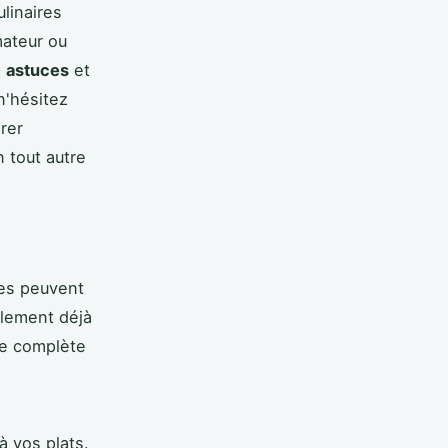
linaires
mateur ou
s
astuces
et
n'hésitez
orer
 tout autre
les peuvent
blement déjà
me complète
à vos plats.