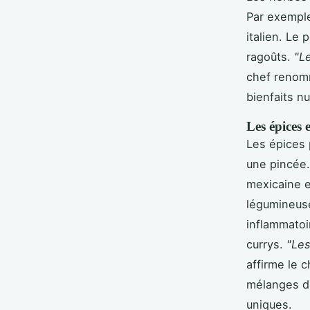
Par exemple
italien. Le 
ragoûts.
"L
chef renomm
bienfaits nu
Les épices 
Les épices 
une pincée.
mexicaine e
légumineuse
inflammatoi
currys.
"Les
affirme le 
mélanges d'
uniques.