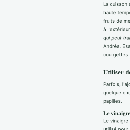
La cuisson 
haute tempé
fruits de m
à l'extérieu
qui peut tr
Andrés. Ess
courgettes 
Utiliser d
Parfois, l'a
quelque cho
papilles.
Le vinaigr
Le vinaigre
utilisé pour