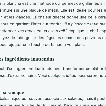
à la plancha est une méthode qui permet de griller les al
rature sur une plaque de métal. Elle est idéale pour les 
er, et les viandes. La chaleur directe donne une belle car
r tout en gardant l'intérieur tendre.
"La plancha est un outi
ansformer vos repas en un clin d'œil,"
explique le chef es
ayez de faire griller des légumes comme des poivrons e
pour ajouter une touche de fumée à vos plats.
es ingrédients inattendus
jout d'un ingrédient inattendu peut transformer un plat ord
se d'extraordinaire. Voici quelques idées pour surprendr
e balsamique
 balsamique est souvent associé aux salades, mais il peut
 ajouter une touche de douceur et d'acidité à une variété 