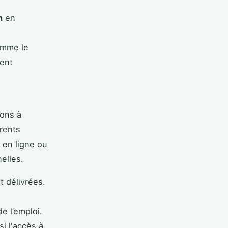
n
en
omme le
uent
ions à
érents
 en ligne ou
elles.
t délivrées.
e l’emploi.
si l'accès à