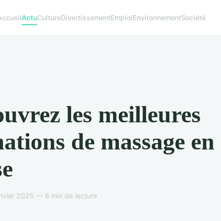
Accueil
Actu
Culture
Divertissement
Emploi
Environnement
Société
uvrez les meilleures
ations de massage en
se
nvier 2025 — 6 min de lecture