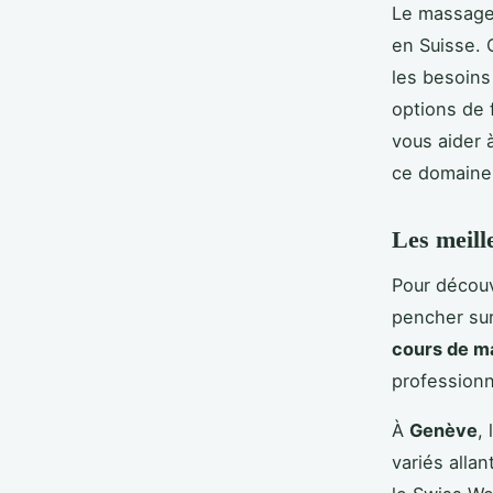
Le massage,
en Suisse. C
les besoins 
options de 
vous aider à
ce domaine 
Les meill
Pour découv
pencher sur
cours de m
professionn
À
Genève
,
variés alla