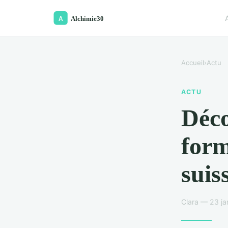
Accueil
›
Actu
ACTU
Déco
form
suis
Clara — 23 ja