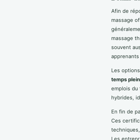
Afin de rép
massage of
généraleme
massage thé
souvent aus
apprenants 
Les options
temps plein
emplois du 
hybrides, i
En fin de p
Ces certifi
techniques,
Les entrepri