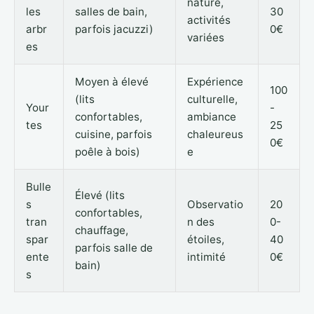
nature,
les
salles de bain,
30
activités
arbr
parfois jacuzzi)
0€
variées
es
Moyen à élevé
Expérience
100
(lits
culturelle,
Your
-
confortables,
ambiance
tes
25
cuisine, parfois
chaleureus
0€
poêle à bois)
e
Bulle
Élevé (lits
s
Observatio
20
confortables,
tran
n des
0-
chauffage,
spar
étoiles,
40
parfois salle de
ente
intimité
0€
bain)
s