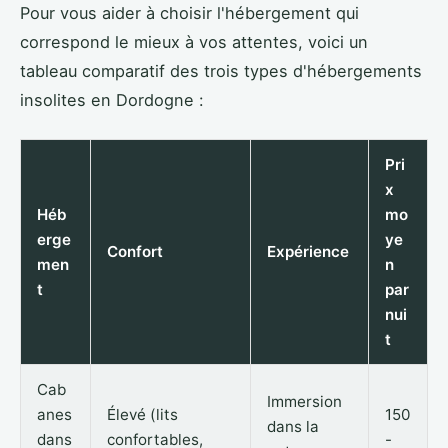
Pour vous aider à choisir l'hébergement qui
correspond le mieux à vos attentes, voici un
tableau comparatif des trois types d'hébergements
insolites en Dordogne :
Pri
x
Héb
mo
erge
ye
Confort
Expérience
men
n
t
par
nui
t
Cab
Immersion
anes
Élevé (lits
150
dans la
dans
confortables,
-