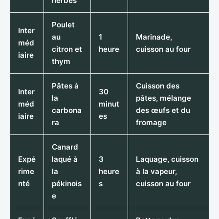
herbes
Poulet
Inter
au
1
Marinade,
méd
citron et
heure
cuisson au four
iaire
thym
Pâtes à
Cuisson des
Inter
30
la
pâtes, mélange
méd
minut
carbona
des œufs et du
iaire
es
ra
fromage
Canard
Expé
laqué à
3
Laquage, cuisson
rime
la
heure
à la vapeur,
nté
pékinois
s
cuisson au four
e