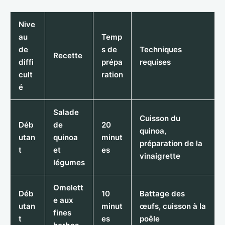
Nive
au
Temp
de
s de
Techniques
Recette
diffi
prépa
requises
cult
ration
é
Salade
Cuisson du
Déb
de
20
quinoa,
utan
quinoa
minut
préparation de la
t
et
es
vinaigrette
légumes
Omelett
Déb
10
Battage des
e aux
utan
minut
œufs, cuisson à la
fines
t
es
poêle