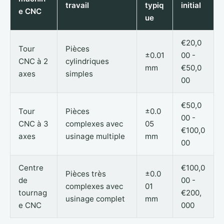
travail
typiq
initial
e CNC
ue
€20,0
Tour
Pièces
±0.01
00 -
CNC à 2
cylindriques
mm
€50,0
axes
simples
00
€50,0
Tour
Pièces
±0.0
00 -
CNC à 3
complexes avec
05
€100,0
axes
usinage multiple
mm
00
Centre
€100,0
Pièces très
±0.0
de
00 -
complexes avec
01
tournag
€200,
usinage complet
mm
e CNC
000